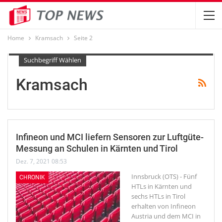
Home
Kramsach
Seite 2
Suchbegriff Wählen
Kramsach
Infineon und MCI liefern Sensoren zur Luftgüte-
Messung an Schulen in Kärnten und Tirol
Dez. 7, 2021 08:53
Innsbruck (OTS) - Fünf
CHRONIK
HTLs in Kärnten und
sechs HTLs in Tirol
erhalten von Infineon
Austria und dem MCI in