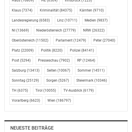
Haus
(16809)
HE
(6509)
Innsbruck
(7223)
Klaus
(7374)
Kriminalität
(84375)
Kärnten
(9710)
Landesregierung
(6583)
Linz
(10711)
Medien
(9837)
NI
(13669)
Niederösterreich
(27779)
NRW
(26322)
Oberösterreich
(11502)
Parlament
(12479)
Peter
(27040)
Platz
(22009)
Politik
(8220)
Polizei
(84141)
Post
(5294)
Presseschau
(7902)
RP
(12464)
Salzburg
(13413)
Seiten
(10067)
Sommer
(14511)
Sonntag
(25129)
Sorgen
(5267)
Steiermark
(10346)
TH
(6375)
Tirol
(10055)
TV-Ausblick
(6179)
Vorarlberg
(6623)
Wien
(186797)
NEUESTE BEITRÄGE