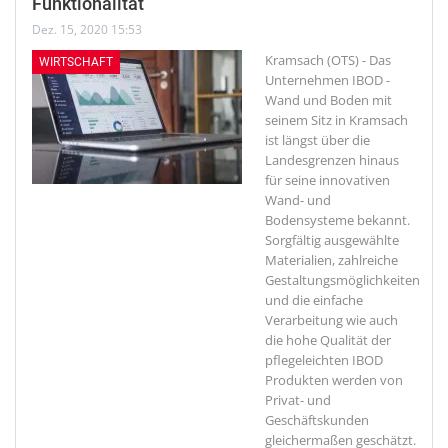
Funktionalität
Dez. 15, 2020 15:53
Kramsach (OTS) - Das
WIRTSCHAFT
Unternehmen IBOD -
Wand und Boden mit
seinem Sitz in Kramsach
ist längst über die
Landesgrenzen hinaus
für seine innovativen
Wand- und
Bodensysteme bekannt.
Sorgfältig ausgewählte
Materialien, zahlreiche
Gestaltungsmöglichkeiten
und die einfache
Verarbeitung wie auch
die hohe Qualität der
pflegeleichten IBOD
Produkten werden von
Privat- und
Geschäftskunden
gleichermaßen geschätzt.