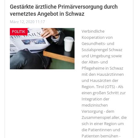
Gestärkte ärztliche Primärversorgung durch
vernetztes Angebot in Schwaz
März 12, 2020 11:17
Verbindliche
POLITIK
Kooperation von
Gesundheits- und
Sozialsprengel Schwaz
und Umgebung sowie
der Alten- und
Pflegeheime in Schwaz
mit den Hausärztinnen
und Hausärzten der
Region.
Tirol (OTS) - Als
einen großen Schritt zur
Integration der
medizinischen
Versorgung - dem
Zusammenspiel aller, die
sich in einer Region um
die Patientinnen und
Patienten bemühen -