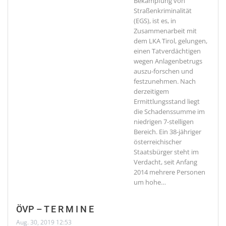
Bekämpfung von
Straßenkriminalität
(EGS), ist es, in
Zusammenarbeit mit
dem LKA Tirol, gelungen,
einen Tatverdächtigen
wegen Anlagenbetrugs
auszu-forschen und
festzunehmen. Nach
derzeitigem
Ermittlungsstand liegt
die Schadenssumme im
niedrigen 7-stelligen
Bereich. Ein 38-jähriger
österreichischer
Staatsbürger steht im
Verdacht, seit Anfang
2014 mehrere Personen
um hohe
…
ÖVP – T E R M I N E
Aug. 30, 2019 12:53