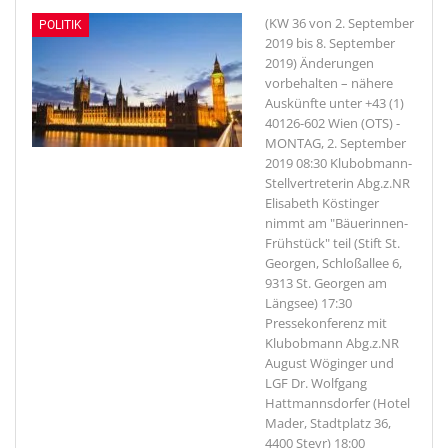
(KW 36 von 2. September
POLITIK
2019 bis 8. September
2019) Änderungen
vorbehalten – nähere
Auskünfte unter +43 (1)
40126-602
Wien (OTS) -
MONTAG, 2. September
2019 08:30 Klubobmann-
Stellvertreterin Abg.z.NR
Elisabeth Köstinger
nimmt am "Bäuerinnen-
Frühstück" teil (Stift St.
Georgen, Schloßallee 6,
9313 St. Georgen am
Längsee) 17:30
Pressekonferenz mit
Klubobmann Abg.z.NR
August Wöginger und
LGF Dr. Wolfgang
Hattmannsdorfer (Hotel
Mader, Stadtplatz 36,
4400 Steyr) 18:00