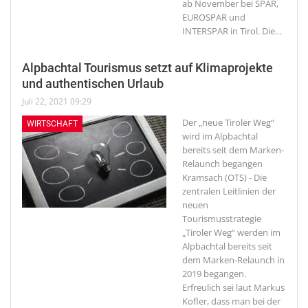
ab November bei SPAR,
EUROSPAR und
INTERSPAR in Tirol. Die
…
Alpbachtal Tourismus setzt auf Klimaprojekte
und authentischen Urlaub
Juli 22, 2021 09:29
Der „neue Tiroler Weg“
WIRTSCHAFT
wird im Alpbachtal
bereits seit dem Marken-
Relaunch begangen
Kramsach (OTS) - Die
zentralen Leitlinien der
neuen
Tourismusstrategie
„Tiroler Weg“ werden im
Alpbachtal bereits seit
dem Marken-Relaunch in
2019 begangen.
Erfreulich sei laut Markus
Kofler, dass man bei der