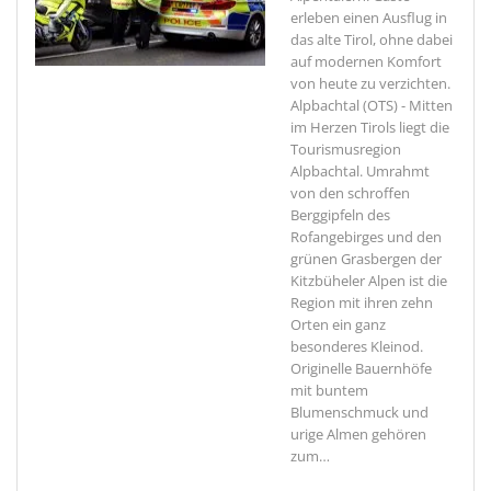
erleben einen Ausflug in
das alte Tirol, ohne dabei
auf modernen Komfort
von heute zu verzichten.
Alpbachtal (OTS) - Mitten
im Herzen Tirols liegt die
Tourismusregion
Alpbachtal. Umrahmt
von den schroffen
Berggipfeln des
Rofangebirges und den
grünen Grasbergen der
Kitzbüheler Alpen ist die
Region mit ihren zehn
Orten ein ganz
besonderes Kleinod.
Originelle Bauernhöfe
mit buntem
Blumenschmuck und
urige Almen gehören
zum
…