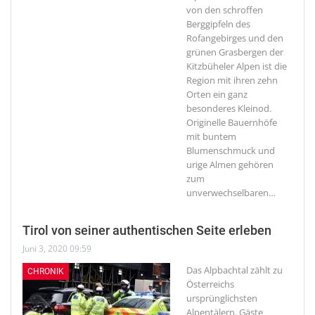
von den schroffen
Berggipfeln des
Rofangebirges und den
grünen Grasbergen der
Kitzbüheler Alpen ist die
Region mit ihren zehn
Orten ein ganz
besonderes Kleinod.
Originelle Bauernhöfe
mit buntem
Blumenschmuck und
urige Almen gehören
zum
unverwechselbaren
…
Tirol von seiner authentischen Seite erleben
Juni 3, 2020 09:59
Das Alpbachtal zählt zu
CHRONIK
Österreichs
ursprünglichsten
Alpentälern. Gäste