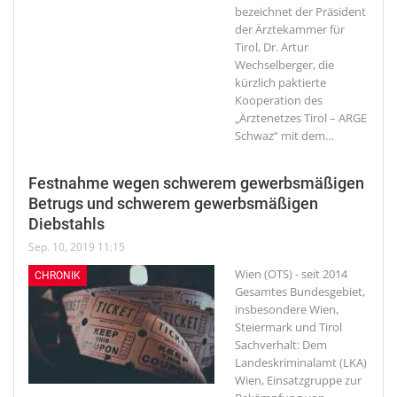
bezeichnet der Präsident
der Ärztekammer für
Tirol, Dr. Artur
Wechselberger, die
kürzlich paktierte
Kooperation des
„Ärztenetzes Tirol – ARGE
Schwaz“ mit dem
…
Festnahme wegen schwerem gewerbsmäßigen
Betrugs und schwerem gewerbsmäßigen
Diebstahls
Sep. 10, 2019 11:15
Wien (OTS) - seit 2014
CHRONIK
Gesamtes Bundesgebiet,
insbesondere Wien,
Steiermark und Tirol
Sachverhalt: Dem
Landeskriminalamt (LKA)
Wien, Einsatzgruppe zur