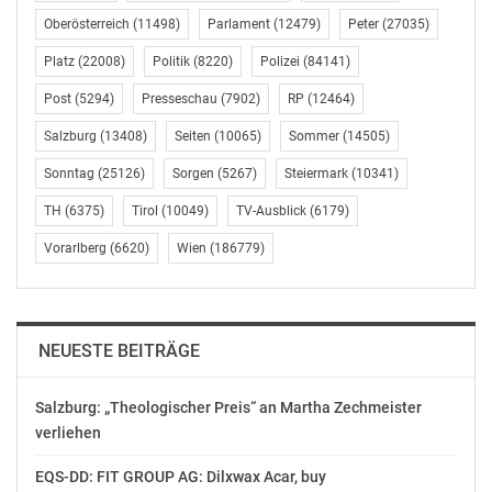
der Region reicht der Blick bis weit über die tiefen Täler
Oberösterreich
(11498)
Parlament
(12479)
Peter
(27035)
und beeindruckenden Bergkulissen. Das
Platz
(22008)
Politik
(8220)
Polizei
(84141)
Wiedersbergerhorn und der Gratlspitz sind zwei jener
Berge, die atemberaubende 360 Grad Panoramablicke
Post
(5294)
Presseschau
(7902)
RP
(12464)
bieten. Mit den Alpbachtaler Sommerbergbahnen geht
Salzburg
(13408)
Seiten
(10065)
Sommer
(14505)
es bequem zu aussichtsreichen Touren hinauf. Und auf
den Mehrtageswanderungen genießt man Frischluft
Sonntag
(25126)
Sorgen
(5267)
Steiermark
(10341)
und Freiheit in der fabelhaften Bergwelt. Die Kundler
TH
(6375)
Tirol
(10049)
TV-Ausblick
(6179)
Klamm, Tiefenbachklamm und Kaiserklamm laden zu
spannenden Wildwasserwanderungen ein.
Vorarlberg
(6620)
Wien
(186779)
Badewanne Tirols
NEUESTE BEITRÄGE
Wenn das Quecksilber steil nach oben steigt locken die
Badeseen zum Schwimmen, Plantschen und Relaxen
ein. Der Reintalersee in Kramsach zählt zu den
Salzburg: „Theologischer Preis“ an Martha Zechmeister
verliehen
wärmsten Badeseen Tirols. Wer das Wasser actionreich
erleben will, der kann dies beim Canyoning,
EQS-DD: FIT GROUP AG: Dilxwax Acar, buy
Wildwasserschwimmen oder Rafting tun. Die