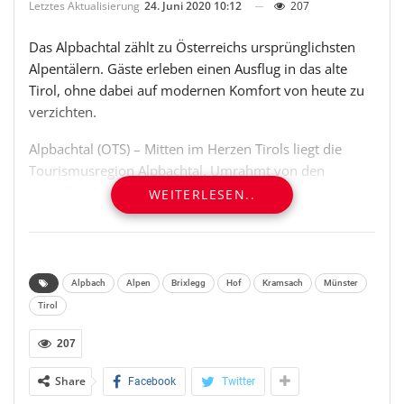
Letztes Aktualisierung
24. Juni 2020 10:12
207
Das Alpbachtal zählt zu Österreichs ursprünglichsten
Alpentälern. Gäste erleben einen Ausflug in das alte
Tirol, ohne dabei auf modernen Komfort von heute zu
verzichten.
Alpbachtal (OTS) – Mitten im Herzen Tirols liegt die
Tourismusregion Alpbachtal. Umrahmt von den
schroffen Berggipfeln des Rofangebirges und den
WEITERLESEN..
grünen Grasbergen der Kitzbüheler Alpen ist die Region
mit ihren zehn Orten ein ganz besonderes Kleinod.
Originelle Bauernhöfe mit buntem Blumenschmuck
und urige Almen gehören zum unverwechselbaren
Alpbach
Alpen
Brixlegg
Hof
Kramsach
Münster
Landschaftsbild. Wanderer erobern sich die Berge.
Tirol
Klammen laden zu Abenteuern, wohltemperierte
Badeseen zum Schwimmen ein. Tradition wird hier
207
gelebt, wie kaum anderswo.
Share
Facebook
Twitter