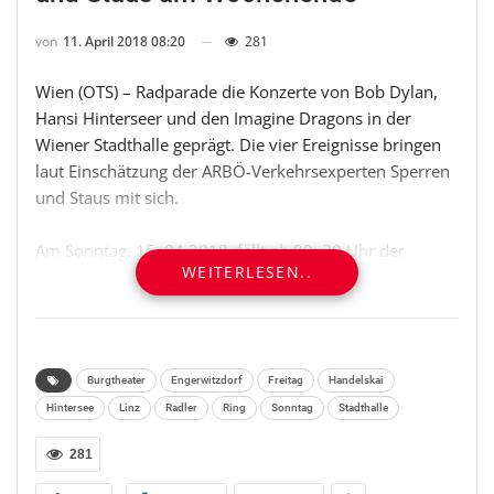
von
11. April 2018 08:20
281
Wien (OTS) – Radparade die Konzerte von Bob Dylan,
Hansi Hinterseer und den Imagine Dragons in der
Wiener Stadthalle geprägt. Die vier Ereignisse bringen
laut Einschätzung der ARBÖ-Verkehrsexperten Sperren
und Staus mit sich.
Am Sonntag, 15. 04.2018, fällt ab 09: 30 Uhr der
WEITERLESEN..
Startschuss zum 17. Oberbank Marathon in Linz, dem
zweitgrößten Laufereignis in Österreich. Im Zuge der 8
Bewerbe, die eine Streckenlänge von 42 Kilometern bis
60 Metern haben, werden zigtausende Teilnehmer
antreten. Die Marathonstrecke führt wie schon in den
Burgtheater
Engerwitzdorf
Freitag
Handelskai
vergangenen Jahren vom Staupunkt auf der VOEST-
Hintersee
Linz
Radler
Ring
Sonntag
Stadthalle
Brücke durch zahlreiche, der 16. Gemeindebezirke der
281
oberösterreichischen Landeshauptstadt, bis zum Ziel
am Hauptplatz. Dadurch werden viele Straßen gesperrt.