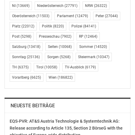
NI
(13669)
Niederösterreich
(27791)
NRW
(26322)
Ebenfalls sportlich geht es am Sonntag in der
Bundeshauptstadt Wien zu. Ab 12:00 Uhr findet die 8.
Oberösterreich
(11503)
Parlament
(12479)
Peter
(27044)
Radparade statt. Bereits ab 11:15 Uhr werden sich
Platz
(22012)
Politik
(8220)
Polizei
(84141)
tausende Radlerinnen und Radler am Ring vor dem
Burgtheater versammeln. Nach dem Startschuss um 12
Post
(5298)
Presseschau
(7902)
RP
(12464)
Uhr werden die Pedalritter über den Ring bis zum
Salzburg
(13418)
Seiten
(10068)
Sommer
(14520)
Franz-Josef-Kai fahren. Über die Aspernbrücke und
Sonntag
(25136)
Sorgen
(5268)
Steiermark
(10347)
Aspernbrückengasse sowie Praterstraße geht es zum
Praterstern, der einmal umrundet wird. Dann geht es
TH
(6375)
Tirol
(10058)
TV-Ausblick
(6179)
über die Praterstraße, Aspernbrücke, Franz-Josefs-Kai
Vorarlberg
(6625)
Wien
(186822)
und den Ring zum Rathausplatz, wo ab ca. 14 Uhr die
Schlusskundgebung geplant ist. Im Zuge der Radparade
werden die betroffenen Straßen zumindest zeitweise
für längere Zeit gesperrt. Auch die öffentlichen
NEUESTE BEITRÄGE
Verkehrsmittel sind betroffen. Die Ring-Linien werden
kurzgeführt oder umgeleitet. Die Vienna-Ring-Tram
EQS-PVR: AT&S Austria Technologie & Systemtechnik AG:
wird ihren Betrieb bis ca. 14 Uhr einstellen. Autofahrer
Release according to Article 135, Section 2 BörseG with the
können laut ARBÖ lokal über die 2-er-Linie und