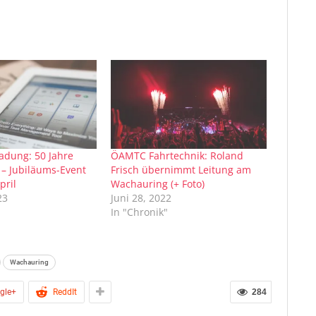
adung: 50 Jahre
ÖAMTC Fahrtechnik: Roland
– Jubiläums-Event
Frisch übernimmt Leitung am
pril
Wachauring (+ Foto)
23
Juni 28, 2022
In "Chronik"
Wachauring
gle+
ReddIt
284