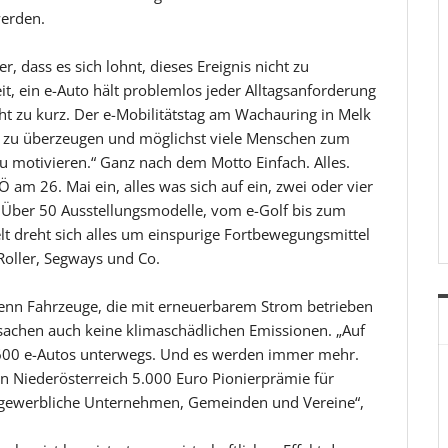
werden.
r, dass es sich lohnt, dieses Ereignis nicht zu
t, ein e-Auto hält problemlos jeder Alltagsanforderung
ht zu kurz. Der e-Mobilitätstag am Wachauring in Melk
lbst zu überzeugen und möglichst viele Menschen zum
u motivieren.“ Ganz nach dem Motto Einfach. Alles.
 am 26. Mai ein, alles was sich auf ein, zwei oder vier
. Über 50 Ausstellungsmodelle, vom e-Golf bis zum
lt dreht sich alles um einspurige Fortbewegungsmittel
-Roller, Segways und Co.
Denn Fahrzeuge, die mit erneuerbarem Strom betrieben
rsachen auch keine klimaschädlichen Emissionen. „Auf
4.600 e-Autos unterwegs. Und es werden immer mehr.
in Niederösterreich 5.000 Euro Pionierprämie für
 gewerbliche Unternehmen, Gemeinden und Vereine“,
.