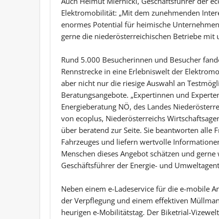
Auch Helmut Miernicki, Geschäftsführer der ecop
Elektromobilität: „Mit dem zunehmenden Intere
enormes Potential für heimische Unternehmen. 
gerne die niederösterreichischen Betriebe mit 
Rund 5.000 Besucherinnen und Besucher fanden
Rennstrecke in eine Erlebniswelt der Elektromo
aber nicht nur die riesige Auswahl an Testmög
Beratungsangebote. „Expertinnen und Experte
Energieberatung NÖ, des Landes Niederösterrei
von ecoplus, Niederösterreichs Wirtschaftsage
über beratend zur Seite. Sie beantworten alle 
Fahrzeuges und liefern wertvolle Informationen
Menschen dieses Angebot schätzen und gerne 
Geschäftsführer der Energie- und Umweltagen
Neben einem e-Ladeservice für die e-mobile An
der Verpflegung und einem effektiven Müllman
heurigen e-Mobilitätstag. Der Biketrial-Vizewe