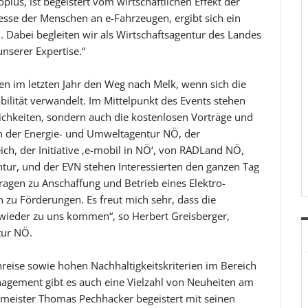
lus, ist begeistert vom wirtschaftlichen Effekt der
sse der Menschen an e-Fahrzeugen, ergibt sich ein
Dabei begleiten wir als Wirtschaftsagentur des Landes
unserer Expertise.“
 im letzten Jahr den Weg nach Melk, wenn sich die
bilität verwandelt. Im Mittelpunkt des Events stehen
lichkeiten, sondern auch die kostenlosen Vorträge und
n der Energie- und Umweltagentur NÖ, der
ch, der Initiative ‚e-mobil in NÖ‘, von RADLand NÖ,
ntur, und der EVN stehen Interessierten den ganzen Tag
Fragen zu Anschaffung und Betrieb eines Elektro-
 zu Förderungen. Es freut mich sehr, dass die
wieder zu uns kommen“, so Herbert Greisberger,
tur NÖ.
reise sowie hohen Nachhaltigkeitskriterien im Bereich
agement gibt es auch eine Vielzahl von Neuheiten am
ltmeister Thomas Pechhacker begeistert mit seinen