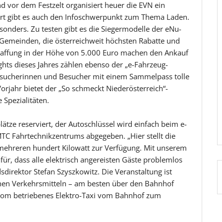
d vor dem Festzelt organisiert heuer die EVN ein
Dort gibt es auch den Infoschwerpunkt zum Thema Laden.
onders. Zu testen gibt es die Siegermodelle der eNu-
Gemeinden, die österreichweit höchsten Rabatte und
haffung in der Höhe von 5.000 Euro machen den Ankauf
ghts dieses Jahres zählen ebenso der „e-Fahrzeug-
 Besucherinnen und Besucher mit einem Sammelpass tolle
rjahr bietet der „So schmeckt Niederösterreich“-
 Spezialitäten.
ätze reserviert, der Autoschlüssel wird einfach beim e-
C Fahrtechnikzentrums abgegeben. „Hier stellt die
mehreren hundert Kilowatt zur Verfügung. Mit unserem
für, dass alle elektrisch angereisten Gäste problemlos
irektor Stefan Szyszkowitz. Die Veranstaltung ist
chen Verkehrsmitteln – am besten über den Bahnhof
Strom betriebenes Elektro-Taxi vom Bahnhof zum