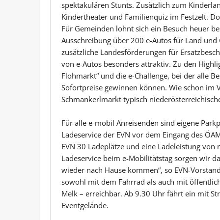
spektakulären Stunts. Zusätzlich zum Kinderlan
Kindertheater und Familienquiz im Festzelt. 
Für Gemeinden lohnt sich ein Besuch heuer bes
Ausschreibung über 200 e-Autos für Land und 
zusätzliche Landesförderungen für Ersatzbesc
von e-Autos besonders attraktiv. Zu den Highli
Flohmarkt“ und die e-Challenge, bei der alle
Sofortpreise gewinnen können. Wie schon im Vo
Schmankerlmarkt typisch niederösterreichische
Für alle e-mobil Anreisenden sind eigene Parkpl
Ladeservice der EVN vor dem Eingang des ÖAMT
EVN 30 Ladeplätze und eine Ladeleistung von 
Ladeservice beim e-Mobilitätstag sorgen wir da
wieder nach Hause kommen“, so EVN-Vorstandsd
sowohl mit dem Fahrrad als auch mit öffentli
Melk – erreichbar. Ab 9.30 Uhr fährt ein mit 
Eventgelände.