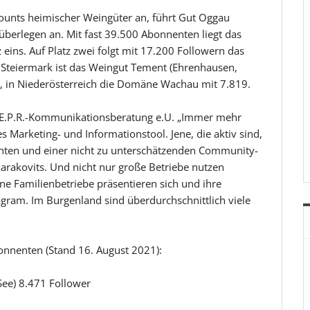
counts heimischer Weingüter an, führt Gut Oggau
berlegen an. Mit fast 39.500 Abonnenten liegt das
z eins. Auf Platz zwei folgt mit 17.200 Followern das
er Steiermark ist das Weingut Tement (Ehrenhausen,
t, in Niederösterreich die Domäne Wachau mit 7.819.
N.E.P.R.-Kommunikationsberatung e.U. „Immer mehr
 Marketing- und Informationstool. Jene, die aktiv sind,
ten und einer nicht zu unterschätzenden Community-
arakovits. Und nicht nur große Betriebe nutzen
ine Familienbetriebe präsentieren sich und ihre
tagram. Im Burgenland sind überdurchschnittlich viele
onnenten (Stand 16. August 2021):
See) 8.471 Follower