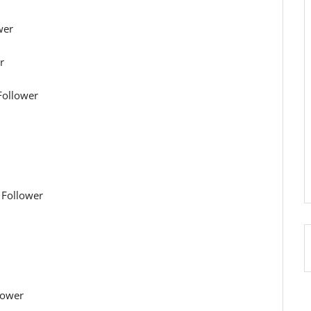
wer
r
 Follower
 Follower
lower