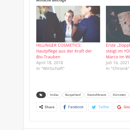
Ähnliche Beiträge
HILLINGER COSMETICS:
Erste „Dopp
Hautpflege aus der Kraft der
steigt im Y
Bio-Trauben
Marco im Wi
April 18, 2018
Juli 16, 2021
In "Wirtschaft"
In "Chronik"
Andau
Burgenland
Deutschkreutz
Dürnstein
Share
Facebook
Twitter
Goo