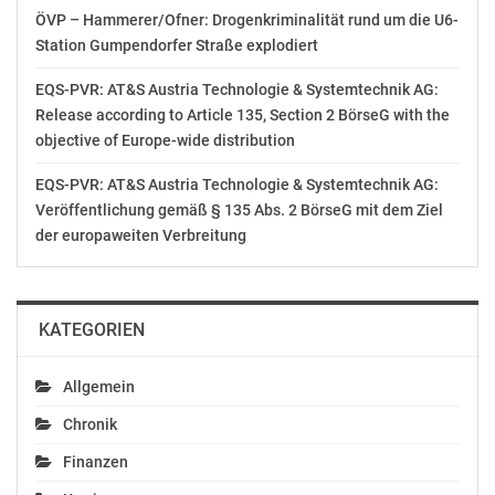
Musikverein Traismauer (Bezirk St. Pölten-Land) und
ÖVP – Hammerer/Ofner: Drogenkriminalität rund um die U6-
die Musikkapelle Waidmannsfeld (Bezirk Wr. Neustadt-
Station Gumpendorfer Straße explodiert
Land). Der Gewinner der zweiten Wertungswoche wird
EQS-PVR: AT&S Austria Technologie & Systemtechnik AG:
am 20. April nach 7.00 Uhr auf Radio NÖ bekannt
Release according to Article 135, Section 2 BörseG with the
gegeben.
objective of Europe-wide distribution
Die dritte Wertungswoche:
EQS-PVR: AT&S Austria Technologie & Systemtechnik AG:
Die Abstimmung läuft von 22. April um 5.00 Uhr bis 26.
Veröffentlichung gemäß § 135 Abs. 2 BörseG mit dem Ziel
April um 17.00 Uhr auf noe.ORF.at. Es treten an die
der europaweiten Verbreitung
Trachtenmusikkapelle Brunn am Gebirge (Bezirk
Mödling), die Trachtenkapelle Feistritz am Wechsel
(Bezirk Neunkirchen), der Erste Gänserndorfer
KATEGORIEN
Musikverein, der Musikverein Hilm-Kematen (Bezirk
Amstetten), die Musikkapelle Langau (Bezirk Horn), die
Stadtkapelle Langenlois (Bezirk Krems-Land), die
Allgemein
Musikkapelle Mauer (Bezirk Melk) und die
Chronik
Trachtenmusikkapelle St. Georgen in der Klaus
Finanzen
(Waidhofen an der Ybbs). Der Gewinner der dritten
Wertungswoche wird am 27. April nach 7.00 Uhr auf