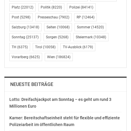
Hardegg (Bezirk Hollabrunn), der Musikverein Höflein
Platz
(22012)
Politik
(8220)
Polizei
(84141)
(Bezirk Bruck an der Leitha), der Musikverein Lunz am
See (Bezirk Scheibbs), der Musikverein Randegg (Bezirk
Post
(5298)
Presseschau
(7902)
RP
(12464)
Scheibbs), der Musikverein Trattenbach (Bezirk
Salzburg
(13418)
Seiten
(10068)
Sommer
(14520)
Neunkirchen) und das Blasorchester Waidhofen an der
Thaya. Der Gewinner der ersten Wertungswoche wird
Sonntag
(25137)
Sorgen
(5268)
Steiermark
(10348)
am 13. April nach 7.00 Uhr auf Radio NÖ bekannt
TH
(6375)
Tirol
(10058)
TV-Ausblick
(6179)
gegeben.
Vorarlberg
(6625)
Wien
(186824)
Die zweite Wertungswoche:
Die Abstimmung läuft von 15. April um 5.00 Uhr bis 19.
April um 17.00 Uhr auf noe.ORF.at. Es treten an die
NEUESTE BEITRÄGE
Stadtkapelle Melk, die Münichreither
Trachtenmusikanten (Bezirk Melk), die
Jugendmusikkapelle Pernegg (Bezirk Horn), die
Lotto: Dreifachjackpot am Sonntag – es geht um rund 3
Millionen Euro
Musikkapelle Pernitz (Bezirk Wr. Neustadt-Land), der
Musikverein Pyhra (Bezirk St. Pölten-Land), der
Karner: Bereitschaftseinheit steht für flexible und effiziente
Musikverein St. Pantaleon (Bezirk Amstetten), die
Polizeiarbeit im öffentlichen Raum
Schützenkapelle Stockerau (Bezirk Korneuburg), der