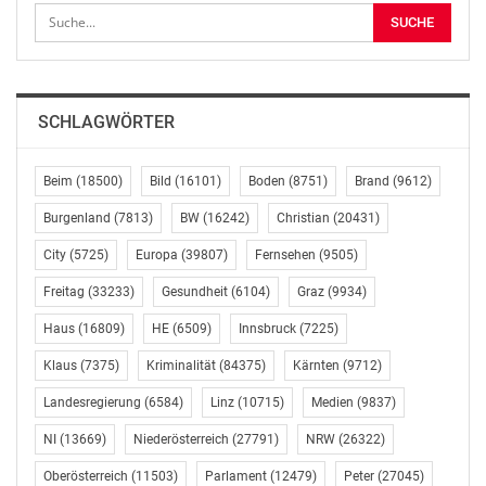
Informationen zur Abstimmung und zu den Videos. Um
teilzunehmen, haben die Kapellen einen Radio NÖ-Hit
in einer Blasmusik-Version aufgenommen.
SCHLAGWÖRTER
„Wir freuen uns sehr über die vielen Kapellen, die beim
Blasmusik-Contest teilnehmen. Auch diese Aktion zeigt,
wie sehr Radio NÖ im ganzen Land verankert ist und
Beim
(18500)
Bild
(16101)
Boden
(8751)
Brand
(9612)
Vertrauen genießt“, meint Radio NÖ-Programmchef
Burgenland
(7813)
BW
(16242)
Christian
(20431)
Karl Trahbüchler. Wer den ersten „Blasmusik-Contest“
gewinnt, ist am Montag, den 29. April, nach 7.00 Uhr in
City
(5725)
Europa
(39807)
Fernsehen
(9505)
„Guten Morgen NÖ“ auf Radio NÖ zu hören.
Freitag
(33233)
Gesundheit
(6104)
Graz
(9934)
Haus
(16809)
HE
(6509)
Innsbruck
(7225)
Die erste Wertungswoche:
Die Abstimmung läuft von 8. April um 5.00 Uhr bis 12.
Klaus
(7375)
Kriminalität
(84375)
Kärnten
(9712)
April um 17.00 Uhr auf noe.ORF.at. Es treten an die
Landesregierung
(6584)
Linz
(10715)
Medien
(9837)
Stadtkapelle Amstetten, der Musikverein Eichgraben-
Maria Anzbach (Bezirk St. Pölten), der Musikverein
NI
(13669)
Niederösterreich
(27791)
NRW
(26322)
Engabrunn (Bezirk Krems-Land), die Grenzlandkapelle
Oberösterreich
(11503)
Parlament
(12479)
Peter
(27045)