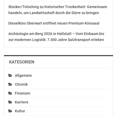
Stocker/Totschnig zu historischer Trockenheit: Gemeinsam
Redaktion: Mag. Sabine Daxberger-Edenhofer
handeln, um Landwirtschaft durch die Dürre zu bringen
ORF Niederösterreich
Dieselkino Oberwart eröffnet neuen Premium-Kinosaal
Mag. Sofija Nastasijevic
Archäologie am Berg 2026 in Hallstatt – Vom Einbaum bis
Telefon: +43 2742 2210-23752
zur modernen Logistik: 7.300 Jahre Salztransport erleben
E-Mail: sofija.nastasijevic@orf.at
OTS-ORIGINALTEXT PRESSEAUSSENDUNG UNTER
AUSSCHLIESSLICHER INHALTLICHER VERANTWORTUNG
KATEGORIEN
DES AUSSENDERS. www.ots.at
© Copyright APA-OTS Originaltext-Service GmbH und
Allgemein
der jeweilige Aussender
Chronik
Gefällt mir:
Finanzen
Karriere
Kultur