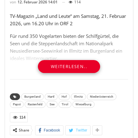
von
12. Februar 2026 14:01
114
TV-Magazin „Land und Leute“ am Samstag, 21. Februar
2026, um 16.20 Uhr in ORF 2
Für rund 350 Vogelarten bieten der Schilfgürtel, die
Seen und die Steppenlandschaft im Nationalpark
Neusiedlersee-Seewinkel in Illmitz im Burgenland ein
ideales Winterquartier.
WEITERLESEN..
Vor allem Greifvögel und heimische Vogelarten können
hier auch im Winter bei geführten Touren beobachtet
werden. Bei diesen Touren mit erfahrenen Rangern und
Rangerinnen stehen die Chancen gut, Seeadlern,
Burgenland
Hartl
Hof
Illmitz
Niederösterreich
Reihern, Großtrappen, Meisen und einer Reihe anderer
Papst
Rastenfeld
See
Tirol
Wieselburg
Tiere in einem geschützten Rahmen zu begegnen. Doch
auch die 45 Salzlacken im Gebiet prägen den Charakter
114
des Seewinkels. Weltweit gibt es nur noch sehr wenige
Share
Facebook
Twitter
vergleichbare Lebensräume. Für viele Zugvögel ist das