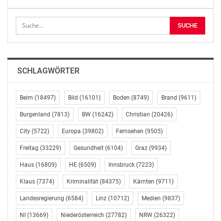
ein Überlebensraum, den das „Land und Leute“-Team
gemeinsam mit Ranger Lukas erkundet.
WEITERE THEMEN VON „LAND UND LEUTE“ AM 21.
FEBRUAR:
SCHLAGWÖRTER
BESTER SCHWEINEHALTER
Mit einer modernen Stallbauweise, die höchste
Beim
(18497)
Bild
(16101)
Boden
(8749)
Brand
(9611)
Tierwohlstandards erfüllt, wurde der Kärntner Landwirt
Burgenland
(7813)
BW
(16242)
Christian
(20426)
Michael Skuk bei den CERES Awards in Berlin zum
besten Schweinehalter Österreichs und Deutschlands
City
(5722)
Europa
(39802)
Fernsehen
(9505)
gekürt. „Land und Leute“ hat seinen Hof besucht.
Freitag
(33229)
Gesundheit
(6104)
Graz
(9934)
Haus
(16809)
HE
(6509)
Innsbruck
(7223)
30 JAHRE PRODUKTPRÄMIERUNG AB HOF
Klaus
(7374)
Kriminalität
(84375)
Kärnten
(9711)
Die Produktprämierungen bei der AB HOF Messe
Landesregierung
(6584)
Linz
(10712)
Medien
(9837)
Wieselburg gelten für bäuerliche Direktvermarktende
und Konsumentinnen und Konsumenten seit 30 Jahren
NI
(13669)
Niederösterreich
(27782)
NRW
(26322)