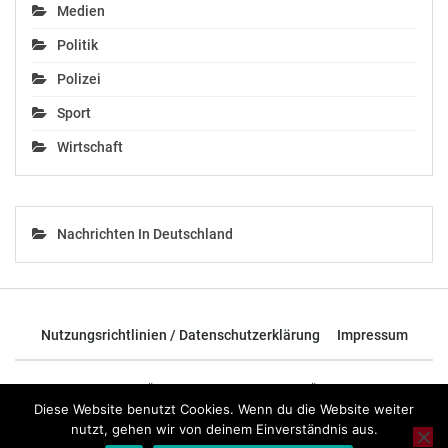
Medien
Politik
Polizei
Sport
Wirtschaft
Nachrichten In Deutschland
Nutzungsrichtlinien / Datenschutzerklärung
Impressum
© 2026 - TOP News Österreich - Nachrichten aus Österreich und der
ganzen Welt.
Diese Website benutzt Cookies. Wenn du die Website weiter
nutzt, gehen wir von deinem Einverständnis aus.