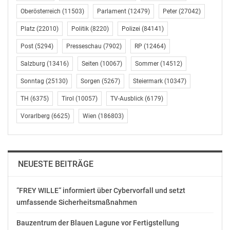
als eine konstante Messlatte für Qualität und
Oberösterreich
(11503)
Parlament
(12479)
Peter
(27042)
Innovation. Das „Land und Leute“-Team war bei der
Platz
(22010)
Politik
(8220)
Polizei
(84141)
Verkostung zum Öl-Kaiser dabei.
Post
(5294)
Presseschau
(7902)
RP
(12464)
EUROPAS BESTE FLIESENLEGERIN
Salzburg
(13416)
Seiten
(10067)
Sommer
(14512)
Sie ist beste Fliesenlegerin Europas bei den „Euro Skills
Sonntag
(25130)
Sorgen
(5267)
Steiermark
(10347)
2025“ geworden, die 24-jährige Sara Sinhuber aus
TH
(6375)
Tirol
(10057)
TV-Ausblick
(6179)
Rastenfeld in Niederösterreich. Für die Serie „Land und
junge Leute-Handwerk“ zeigt sie, wie sie mit Präzision
Vorarlberg
(6625)
Wien
(186803)
und Leidenschaft ihr Handwerk ausübt.
HAUSSCHUHE AUS DEM ZILLERTAL
NEUESTE BEITRÄGE
Die „Doggln“ aus Tirol, Hausschuhe aus reinem
Schafwollfilz, waren früher weit verbreitet und werden
“FREY WILLE“ informiert über Cybervorfall und setzt
umfassende Sicherheitsmaßnahmen
im Zillertal in Tirol heute noch gefertigt, im
Familienbetrieb Hartl. Sogar Prominente, wie ein Papst,
Bauzentrum der Blauen Lagune vor Fertigstellung
haben die „Doggln“ schon getragen.