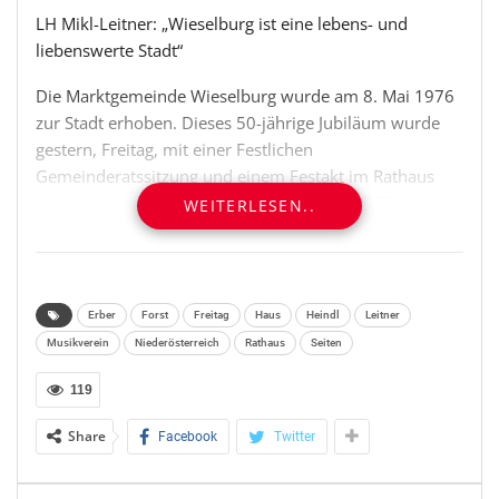
LH Mikl-Leitner: „Wieselburg ist eine lebens- und
liebenswerte Stadt“
Die Marktgemeinde Wieselburg wurde am 8. Mai 1976
zur Stadt erhoben. Dieses 50-jährige Jubiläum wurde
gestern, Freitag, mit einer Festlichen
Gemeinderatssitzung und einem Festakt im Rathaus
sowie daran anschließend mit dem Musical „The
WEITERLESEN..
Journey – eine unverhoffte Reise“ der Musikschule
Wieselburg in der Erlauftal-Halle am Messegelände in
Wieselburg gefeiert. Als Ehrengäste konnte
Bürgermeister Josef Leitner unter anderen
Erber
Forst
Freitag
Haus
Heindl
Leitner
Landeshauptfrau Johanna Mikl-Leitner, LH-Stellvertreter
Musikverein
Niederösterreich
Rathaus
Seiten
Stephan Pernkopf, Bürgermeister a.D. Günther
Leichtfried und Bürgermeister a.D. Karl Gerstl
119
begrüßen.
Share
Facebook
Twitter
Landeshauptfrau Johanna Mikl-Leitner sprach von
„einem ganz besonderen Jubiläum“: 50 Jahre