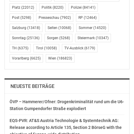
Geschäftsführer Andreas Koch. Als Braustadt verbinde
Platz
(22012)
Politik
(8220)
Polizei
(84141)
Wieselburg Tradition und Innovation, nannte die
Landeshauptfrau das Wieselburger Bier und auch die
Post
(5298)
Presseschau
(7902)
RP
(12464)
Hölzl Brauerei. Weiters betonte Mikl-Leitner
Salzburg
(13418)
Seiten
(10068)
Sommer
(14520)
Wieselburgs Bekanntheit durch „das Volksfest, wo das
Miteinander gelebt wird“.
Sonntag
(25136)
Sorgen
(5268)
Steiermark
(10347)
TH
(6375)
Tirol
(10058)
TV-Ausblick
(6179)
Die Landeshauptfrau bezeichnete Wieselburg als „Ort
zum Leben“ und „Ort mit großer Zukunft“: „Wieselburg
Vorarlberg
(6625)
Wien
(186823)
ist eine lebens- und liebenswerte Stadt. Eine Stadt, die
wächst – und besonders für junge Menschen attraktiv
ist.“ Als wesentlichen Grund führte Mikl-Leitner „die
NEUESTE BEITRÄGE
beeindruckende Bildungslandschaft“ an: „Was
Wieselburg hier bietet, ist bemerkenswert: Hier gibt es
ein durchgängiges Bildungsangebot von der frühen
ÖVP – Hammerer/Ofner: Drogenkriminalität rund um die U6-
Station Gumpendorfer Straße explodiert
Kindheit bis zur akademischen Ausbildung.“ Als weitere
Einrichtungen neben Kindergärten, Schulen, der
EQS-PVR: AT&S Austria Technologie & Systemtechnik AG:
Fachhochschule und dem Francisco Josephinum als
Release according to Article 135, Section 2 BörseG with the
„besonderes Aushängeschild“ nannte die