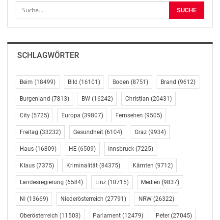
Stadterhebung Wieselburg seien „ein schöner Anlass
zum Feiern, aber auch ein guter Moment, um in die
Vergangenheit zu schauen und Bilanz zu ziehen und
auch nach vorne zu schauen auf alles, was noch vor
SCHLAGWÖRTER
uns liegt“. Wieselburg habe sich in den letzten fünf
Jahrzehnten zu einer „schönen und stolzen Stadt“
entwickelt, gratulierte Mikl-Leitner „zu dieser
Beim
(18499)
Bild
(16101)
Boden
(8751)
Brand
(9612)
dynamischen Entwicklung“.
Burgenland
(7813)
BW
(16242)
Christian
(20431)
Wieselburg sei „eine Stadt mit vielen starken Seiten“,
City
(5725)
Europa
(39807)
Fernsehen
(9505)
hob die Landeshauptfrau die Bedeutung der Stadt
Freitag
(33232)
Gesundheit
(6104)
Graz
(9934)
zunächst „als Messestadt“ hervor – so sei Wieselburg
Haus
(16809)
HE
(6509)
Innsbruck
(7225)
als solche „weit über den Bezirk hinaus bekannt“, etwa
mit der „Ab Hof“-Messe, „Land, Forst & Jagd“,
Klaus
(7375)
Kriminalität
(84375)
Kärnten
(9712)
„Bau.Energie.Wohnen.“ und „Schule und Beruf“. Mikl-
Landesregierung
(6584)
Linz
(10715)
Medien
(9837)
Leitner gratulierte zu dieser Erfolgsgeschichte und
dankte allen, die dazu beigetragen haben,
NI
(13669)
Niederösterreich
(27791)
NRW
(26322)
stellvertretend Präsident Hannes Heindl und
Oberösterreich
(11503)
Parlament
(12479)
Peter
(27045)