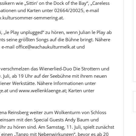
ikern wie „Sittin’ on the Dock of the Bay“, „Careless
mationen und Karten unter 02664/20025, e-mail
.kultursommer-semmering.at.
i, „le Play unplugged“ zu hören, wenn Julian le Play ab
ts seine größten Songs auf die Bühne bringt. Nähere
 e-mail office@wachaukulturmelk.at und
 verschmelzen das Wienerlied-Duo Die Strottern und
0. Juli, ab 19 Uhr auf der Seebühne mit ihrem neuen
iener Werkstätte. Nähere Informationen unter
.at und www.wellenklaenge.at; Karten unter
arena Reinsberg weiter zum Wolkenturm von Schloss
meinsam mit den Special Guests Andy Baum und
Uhr zu hören sind. Am Samstag, 11. Juli, spielt zunächst
 einen „Tango mit Nebenwirkungen“, bevor es ab 20