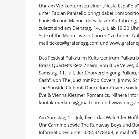
Uhr am Wolkenturm zu einer „Fiesta Española“
unter Fabián Panisello bringt dabei Kompositio
Panisello und Manuel de Falla zur Aufführung; So
zuletzt sind am Dienstag, 14. Juli, ab 19.30 
Side of the Moon Live in Concert“ zu hören. N
mail tickets@grafenegg.com und www.grafene
Das Festival Pulkau im Kulturzentrum Pulkau biet
Brass Quartetts Retz-Znaim, von Blue Velvet, 
Samstag, 11. Juli, der Chorvereinigung Pulkau,
Cash“, von The Julez mit Pop-Covers, Jimmy S
The Sunside Club mit Dancefloor-Covers sowie 
Eve & Vienna Klezmer Romantics. Nähere Info
kontaktmerkima@gmail.com und www.diegaler
Am Samstag, 11. Juli, feiert das Wald4tler Hof
Uhr Carmine sowie The Runaway Boys und Boris 
Informationen unter 02853/78469, e-mail offi