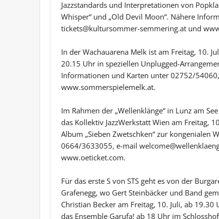
Jazzstandards und Interpretationen von Popklass
Whisper“ und „Old Devil Moon“. Nähere Infor
tickets@kultursommer-semmering.at und www
In der Wachauarena Melk ist am Freitag, 10. Jul
20.15 Uhr in speziellen Unplugged-Arrangemen
Informationen und Karten unter 02752/54060,
www.sommerspielemelk.at.
Im Rahmen der „Wellenklänge“ in Lunz am See
das Kollektiv JazzWerkstatt Wien am Freitag, 1
Album „Sieben Zwetschken“ zur kongenialen W
0664/3633055, e-mail welcome@wellenklaenge
www.oeticket.com.
Für das erste S von STS geht es von der Burg
Grafenegg, wo Gert Steinbäcker und Band ge
Christian Becker am Freitag, 10. Juli, ab 19.30 
das Ensemble Garufa! ab 18 Uhr im Schlosshof