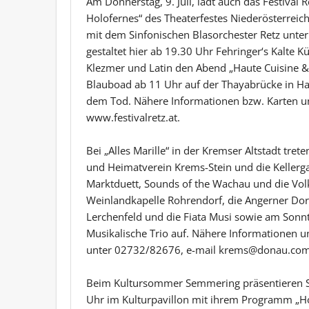
Am Donnerstag, 9. Juli, lädt auch das Festival
Holofernes“ des Theaterfestes Niederösterreic
mit dem Sinfonischen Blasorchester Retz unter
gestaltet hier ab 19.30 Uhr Fehringer‘s Kalte 
Klezmer und Latin den Abend „Haute Cuisine & K
Blauboad ab 11 Uhr auf der Thayabrücke in Har
dem Tod. Nähere Informationen bzw. Karten un
www.festivalretz.at.
Bei „Alles Marille“ in der Kremser Altstadt tret
und Heimatverein Krems-Stein und die Kellerga
Marktduett, Sounds of the Wachau und die Vol
Weinlandkapelle Rohrendorf, die Angerner Dor
Lerchenfeld und die Fiata Musi sowie am Sonnta
Musikalische Trio auf. Nähere Informationen u
unter 02732/82676, e-mail krems@donau.com 
Beim Kultursommer Semmering präsentieren Si
Uhr im Kulturpavillon mit ihrem Programm „Ho