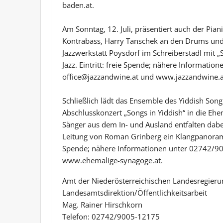
baden.at.
Am Sonntag, 12. Juli, präsentiert auch der Pi
Kontrabass, Harry Tanschek an den Drums und
Jazzwerkstatt Poysdorf im Schreiberstadl mit
Jazz. Eintritt: freie Spende; nähere Informati
office@jazzandwine.at und www.jazzandwine.a
Schließlich lädt das Ensemble des Yiddish Son
Abschlusskonzert „Songs in Yiddish“ in die Ehe
Sänger aus dem In- und Ausland entfalten dabe
Leitung von Roman Grinberg ein Klangpanorama 
Spende; nähere Informationen unter 02742/90
www.ehemalige-synagoge.at.
Amt der Niederösterreichischen Landesregieru
Landesamtsdirektion/Öffentlichkeitsarbeit
Mag. Rainer Hirschkorn
Telefon: 02742/9005-12175