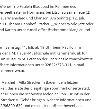
as Wiener Trio Fäulein Blauboad im Rahmen des
renseetheater in Hörmanns bei Litschau seine neue CD
 aus Wienerlied und Chanson. Am Sonntag, 12. Juli,
ab 11 Uhr am Bahnhof Litschau „„Wiener World Jazz oder
nd Karten unter e-mail office@schrammelklang.at und
m Samstag, 11. Juli, ab 19 Uhr beim Pavillon im
s der J. M. Hauer-Musikschule mit Kammermusik für
hr im Museum St. Peter an der Sperr das Mitmachkonzert
i; nähere Informationen unter 02622/373-311, e-mail
rsommer-wn.at.
s Marchet – Villa Strecker in Baden, dem letzten
ker, das erste der diesjährigen Sommerkonzerte statt,
cher Bühnen die schönsten Melodien von „Drunt’ in der
ich Strecker zu Gehör bringen. Nähere Informationen und
2/86800-630 und e-mail tickets@beethovenhaus-