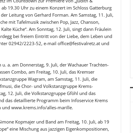
 Retz im Countdown zur Premiere von „Judith &
h ab 19.30 Uhr zu einem Konzert im Schloss Gatterburg
 der Leitung von Gerhard Forman. Am Samstag, 11. Juli,
Küche mit Tafelmusik zwischen Pop, Jazz, Chanson,
alte Küche“. Am Sonntag, 12. Juli, singt dann Fräulein
degg bei freiem Eintritt von der Liebe, dem Leben und
ter 02942/2223-52, e-mail office@festivalretz.at und
en u. a. am Donnerstag, 9. Juli, der Wachauer Trachten-
ssen Combo, am Freitag, 10. Juli, das Kremser
kstanzgruppe Wagram, am Samstag, 11. Juli, die
fmusi, die Chor- und Volkstanzgruppe Krems-
g, 12. Juli, die Volkstanzgruppe Gföhl und das
nd das detaillierte Programm beim Infoservice Krems
und www.krems.info/alles-marille.
mone Kopmajer und Band am Freitag, 10. Juli, ab 19
pe“ eine Mischung aus jazzigen Eigenkompositionen,