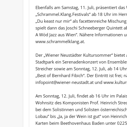
Ebenfalls am Samstag, 11. Juli, präsentiert d
„Schrammel.Klang.Festivals“ ab 18 Uhr im Her
„Du keast nur mir“ als facettenreiche Mischung
spielt dann das Joschi Schneeberger Quintett 
A Wöd Jazz aus Wien”. Nähere Informationen u
www.schrammelklang.at.
Der „Wiener Neustädter Kultursommer“ bietet a
Stadtpark ein Serenadenkonzert von Ensemble
Streicher sowie am Sonntag, 12. Juli, ab 14 U
„Best of Bernhard Fibich“. Der Eintritt ist fre
infopoint@wiener-neustadt.at und www.kultu
Am Sonntag, 12. Juli, findet ab 16 Uhr im Palai
Wohnsitz des Komponisten Prof. Heinrich Strec
bei dem Solistinnen und Solisten österreichis
Lobau“ bis „Ja, ja der Wein ist gut“ von Heinr
Karten beim Beethovenhaus Baden unter 0225