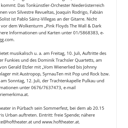
 kommt: Das Tonkünstler-Orchester Niederösterreich
nen von Silvestre Revueltas, Joaquín Rodrigo, Fabián
list ist Pablo Sáinz-Villegas an der Gitarre. Nicht
Uhr vor dem Wolkenturm „Pink Floyds The Wall & Dark
ähere Informationen und Karten unter 01/5868383, e-
gg.com.
et musikalisch u. a. am Freitag, 10. Juli, Auftritte des
der Funkies und des Dominik Trachsler Quartetts, am
 von Gerald Etzler mit „Vom Wienerlied bis Johnny
chlager mit Austropop, SyrnauTen mit Pop und Rock bzw.
am Sonntag, 12. Juli, der Trachtenkapelle Pulkau und
rmationen unter 0676/7637473, e-mail
iemerkima.at.
theater in Pürbach sein Sommerfest, bei dem ab 20.15
Urban auftreten. Eintritt: freie Spende; nähere
ce@hoftheater.at und www.hoftheater.at.