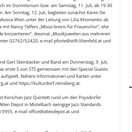
anach im Dormitorium bzw. am Samstag, 11. Juli, ab 19.30
 Am Sonntag, 12. Juli, begleiten zunächst Karen De
Musica Wien unter der Leitung von Lilia Khomenko ab
ka mit Nancy Telfers „Missa brevis für Frauenchor“, ehe
e konzertieren“, diesmal „Musikjuwelen aus mehreren
ter 02762/52420, e-mail pforte@stift-lilienfeld.at und
nd Gert Steinbäcker und Band am Donnerstag, 9. Juli,
as erste S von STS gemeinsam mit den Special Guests
aufspielt. Nähere Informationen und Karten unter
at und https://kulturdorf.reinsberg.at.
orst Korschan Jazz Quintett rund um den Poysdorfer
lten Depot in Mistelbach swingige Jazz-Standards.
3955, e-mail office@altesdepot.at und