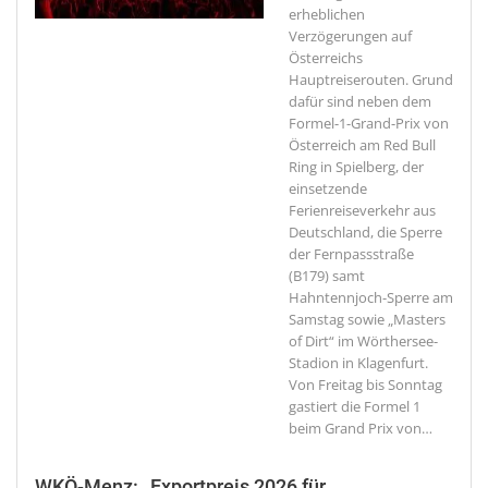
erheblichen
Verzögerungen auf
Österreichs
Hauptreiserouten. Grund
dafür sind neben dem
Formel-1-Grand-Prix von
Österreich am Red Bull
Ring in Spielberg, der
einsetzende
Ferienreiseverkehr aus
Deutschland, die Sperre
der Fernpassstraße
(B179) samt
Hahntennjoch-Sperre am
Samstag sowie „Masters
of Dirt“ im Wörthersee-
Stadion in Klagenfurt.
Von Freitag bis Sonntag
gastiert die Formel 1
beim Grand Prix von
…
WKÖ-Menz: „Exportpreis 2026 für