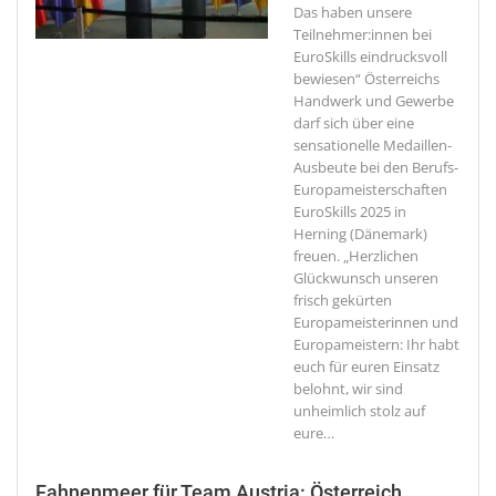
Das haben unsere
Teilnehmer:innen bei
EuroSkills eindrucksvoll
bewiesen“
Österreichs
Handwerk und Gewerbe
darf sich über eine
sensationelle Medaillen-
Ausbeute bei den Berufs-
Europameisterschaften
EuroSkills 2025 in
Herning (Dänemark)
freuen. „Herzlichen
Glückwunsch unseren
frisch gekürten
Europameisterinnen und
Europameistern: Ihr habt
euch für euren Einsatz
belohnt, wir sind
unheimlich stolz auf
eure
…
Fahnenmeer für Team Austria: Österreich