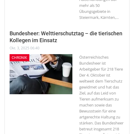
mehr als 50
Übungsgebiete in
Steiermark, Kärnten,
…
Bundesheer: Welttierschutztag – die tierischen
Kollegen im Einsatz
Okt. 3, 2025 06:40
Österreichisches
CHRONIK
Bundesheer ist
Arbeitgeber für 218 Tiere
Der 4. Oktober ist
weltweit dem Tierschutz
gewidmet und hat das
Ziel, auf das Leid von
Tieren aufmerksam zu
machen sowie das
Bewusstsein für eine
artgerechte Haltung zu
stärken. Das Bundesheer
betreut insgesamt 218