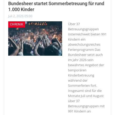
Bundesheer startet Sommerbetreuung für rund
1.000 Kinder
Juli 2, 2026 05:00
Über 37
CHRONIK
Betreuungsgruppen
österreichweit bieten 991
Kindern ein
abwechslungsreiches
Ferienprogramm
Das
Bundesheer setzt auch
im Jahr 2026 sein
bewährtes Angebot der
temporären
Kinderbetreuung
während der
Sommerferien fort.
Insgesamt sind für die
Monate Juli und August
über 37
Betreuungsgruppen mit
991 Kindern an