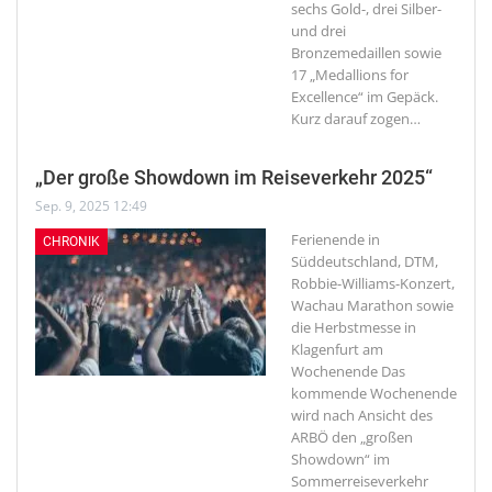
sechs Gold-, drei Silber-
und drei
Bronzemedaillen sowie
17 „Medallions for
Excellence“ im Gepäck.
Kurz darauf zogen
…
„Der große Showdown im Reiseverkehr 2025“
Sep. 9, 2025 12:49
Ferienende in
CHRONIK
Süddeutschland, DTM,
Robbie-Williams-Konzert,
Wachau Marathon sowie
die Herbstmesse in
Klagenfurt am
Wochenende
Das
kommende Wochenende
wird nach Ansicht des
ARBÖ den „großen
Showdown“ im
Sommerreiseverkehr