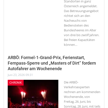
Standorten in ganz
Österreich angemeldet.
Das Betreuungsangebot
richtet sich an den
Nachwuchs von
Bediensteten des
Bundesheeres im Alter
von drei bis zwölf Jahren.
Bei freien Kapazitäten
können
…
ARBÖ: Formel-1-Grand-Prix, Ferienstart,
Fernpass-Sperre und „Masters of Dirt“ fordern
Autofahrer am Wochenende
Juni 23, 2026 09:31
Die ARBÖ-
CHRONIK
Verkehrsexperten
rechnen am kommenden
Wochenende, von
Freitag, 26. Juni, bis
Sonntag, 28. Juni, mit teils