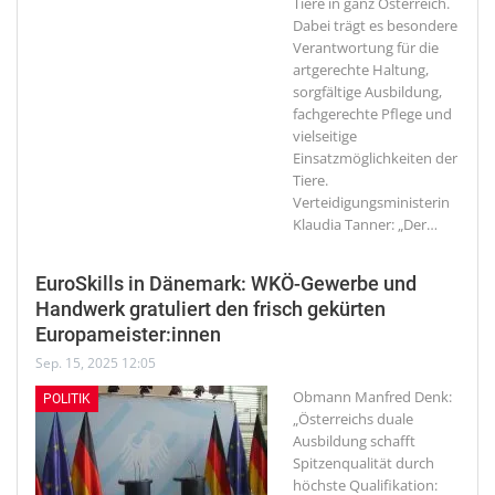
Tiere in ganz Österreich.
Dabei trägt es besondere
Verantwortung für die
artgerechte Haltung,
sorgfältige Ausbildung,
fachgerechte Pflege und
vielseitige
Einsatzmöglichkeiten der
Tiere.
Verteidigungsministerin
Klaudia Tanner: „Der
…
EuroSkills in Dänemark: WKÖ-Gewerbe und
Handwerk gratuliert den frisch gekürten
Europameister:innen
Sep. 15, 2025 12:05
Obmann Manfred Denk:
POLITIK
„Österreichs duale
Ausbildung schafft
Spitzenqualität durch
höchste Qualifikation: