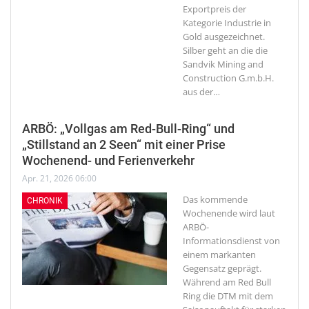
Exportpreis der
Kategorie Industrie in
Gold ausgezeichnet.
Silber geht an die die
Sandvik Mining and
Construction G.m.b.H.
aus der
…
ARBÖ: „Vollgas am Red-Bull-Ring“ und
„Stillstand an 2 Seen“ mit einer Prise
Wochenend- und Ferienverkehr
Apr. 21, 2026 06:00
Das kommende
CHRONIK
Wochenende wird laut
ARBÖ-
Informationsdienst von
einem markanten
Gegensatz geprägt.
Während am Red Bull
Ring die DTM mit dem