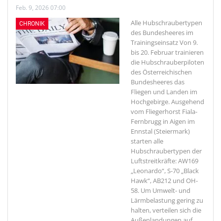
Feb. 9, 2026 07:00
Alle Hubschraubertypen
CHRONIK
des Bundesheeres im
Trainingseinsatz
Von 9.
bis 20. Februar trainieren
die Hubschrauberpiloten
des Österreichischen
Bundesheeres das
Fliegen und Landen im
Hochgebirge. Ausgehend
vom Fliegerhorst Fiala-
Fernbrugg in Aigen im
Ennstal (Steiermark)
starten alle
Hubschraubertypen der
Luftstreitkräfte: AW169
„Leonardo“, S-70 „Black
Hawk“, AB212 und OH-
58. Um Umwelt- und
Lärmbelastung gering zu
halten, verteilen sich die
Außenlandungen auf