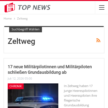
Home
Zeltweg
Suchbegriff Wählen
Zeltweg
17 neue Militärpilotinnen und Militärpiloten
schließen Grundausbildung ab
Juli 12, 2026 05:00
In Zeltweg haben 17
CHRONIK
junge Heerespilotinnen
und Heerespiloten ihre
fliegerische
Grundausbildung