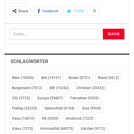
Zigarettenstummeln auf öffentlichen Spielplätzen, das
Share
Facebook
Twitter
mit Strafen bis zu 500 Ꞓ geahndet werden kann. Ein im
Laufe der Sitzung eingebrachter Abänderungsantrag der
Regierungsfraktionen nahm noch Klarstellungen vor,
um die Praxistauglichkeit der Bestimmungen
sicherzustellen.
Weiters sprachen sich ÖVP, SPÖ, NEOS und Grüne für
SCHLAGWÖRTER
Änderungen im Lebensmittelsicherheits- und
Verbraucherschutzgesetz aus, das Erleichterungen für
kleinere Tierarztpraxen sowie das Verbot bestimmter
Beim
(18500)
Bild
(16101)
Boden
(8751)
Brand
(9612)
psychoaktiver Stoffe in Lebensmitteln zum Inhalt
Burgenland
(7813)
BW
(16242)
Christian
(20432)
hatten.
City
(5725)
Europa
(39807)
Fernsehen
(9505)
Eine hitzige Debatte entzündete sich dann noch bei der
Freitag
(33233)
Gesundheit
(6104)
Graz
(9934)
Behandlung eines FPÖ-Entschließungsantrags, in dem
Haus
(16810)
HE
(6509)
Innsbruck
(7225)
die Freiheitlichen darauf pochten, bestehende
Abnahme- und Zahlungsverpflichtungen für COVID-19-
Klaus
(7375)
Kriminalität
(84375)
Kärnten
(9712)