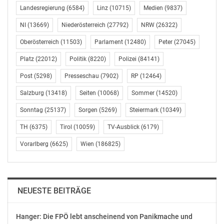
lmpfstoffe zu beenden und stattdessen in Österreich
Landesregierung
(6584)
Linz
(10715)
Medien
(9837)
wirklich benötigte Arzneimittel anzukaufen. Diese
Initiative blieb bei der Abstimmung in der Minderheit.
NI
(13669)
Niederösterreich
(27792)
NRW
(26322)
Oberösterreich
(11503)
Parlament
(12480)
Peter
(27045)
UMFASSENDES SCHUTZNIVEAU DURCH EINBEZIEHUNG
Platz
(22012)
Politik
(8220)
Polizei
(84141)
ALLER EINSTIEGSPRODUKTE FÜR DEN TABAKKONSUM
Post
(5298)
Presseschau
(7902)
RP
(12464)
In Hinkunft sollen aus gesundheitspolitischen Gründen
Salzburg
(13418)
Seiten
(10068)
Sommer
(14520)
sowohl nikotinhaltige Produkte (z. B. Nikotinpouches,
Nikotinzahnstocher) als auch nikotinfreie verwandte
Sonntag
(25137)
Sorgen
(5269)
Steiermark
(10349)
Erzeugnisse, die oft aufputschende Subtanzen (Koffein,
TH
(6375)
Tirol
(10059)
TV-Ausblick
(6179)
Guarana, etc.) enthalten, wie klassische Tabakprodukte
behandelt und damit einem umfassenden Schutzniveau
Vorarlberg
(6625)
Wien
(186825)
(inklusive Abgabe- und Werbeverbot) unterworfen
werden. Auch sollen laut der Regierungsvorlage
zusätzliche gesundheitsbezogene Warnhinweise sowie
NEUESTE BEITRÄGE
die Festlegung einer Mindestfüllmenge von 15
Einheiten den Kauf von Packungen von tabakfreien
Nikotinerzeugnissen erschweren.
Hanger: Die FPÖ lebt anscheinend von Panikmache und