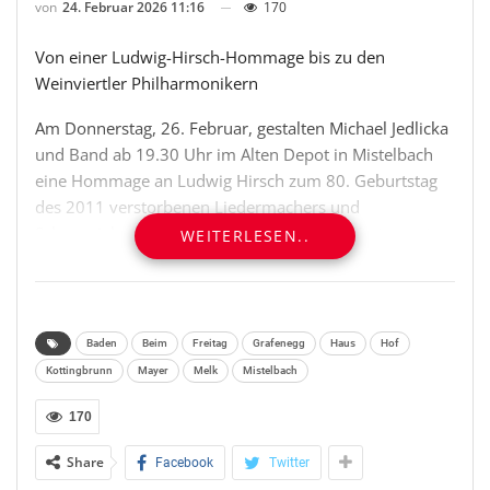
von
24. Februar 2026 11:16
170
Von einer Ludwig-Hirsch-Hommage bis zu den
Weinviertler Philharmonikern
Am Donnerstag, 26. Februar, gestalten Michael Jedlicka
und Band ab 19.30 Uhr im Alten Depot in Mistelbach
eine Hommage an Ludwig Hirsch zum 80. Geburtstag
des 2011 verstorbenen Liedermachers und
Schauspielers. Nähere Informationen und Karten unter
WEITERLESEN..
02572/3955, e-mail office@altesdepot.at und
www.altesdepot.at.
Beim nächsten Jazz Café Project im Theater am Steg in
Baden
Beim
Freitag
Grafenegg
Haus
Hof
Baden spielen Philippine Duchateau und Peter Natterer
Kottingbrunn
Mayer
Melk
Mistelbach
am Donnerstag, 26. Februar, ab 19 Uhr
Eigenkompositionen, Jazz-Standards und Stücke aus der
170
Gypsy-Tradition. Eintritt: freie Spende; nähere
Share
Facebook
Twitter
Informationen bei der Kulturabteilung Baden unter