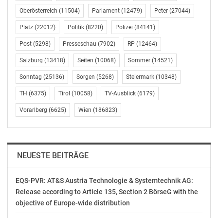
Familien machen. Im Cinema Paradiso Baden
Oberösterreich
(11504)
Parlament
(12479)
Peter
(27044)
wiederum zelebrieren Will Pound und Marty Barry
Platz
(22012)
Politik
(8220)
Polizei
(84141)
sowie Sam Mabbett, Heather Cartwright und Madeleine
Stewart am Dienstag, 3. März, ab 20 Uhr den „Celtic
Post
(5298)
Presseschau
(7902)
RP
(12464)
Spring“. Nähere Informationen und Karten für St. Pölten
Salzburg
(13418)
Seiten
(10068)
Sommer
(14521)
unter 02742/21400 und www.cinema-paradiso.at/st-
poelten bzw. für Baden unter 02252/256225 und
Sonntag
(25136)
Sorgen
(5268)
Steiermark
(10348)
www.cinema-paradiso.at/baden.
TH
(6375)
Tirol
(10058)
TV-Ausblick
(6179)
Am Freitag, 27. Februar, widmen sich Albert Hosp und
Vorarlberg
(6625)
Wien
(186823)
das Tonkünstler-Orchester Niederösterreich unter
Jascha von der Goltz ab 18.30 Uhr im Stadttheater
Wiener Neustadt unter dem Motto „Erklärt. Erlebt! –
NEUESTE BEITRÄGE
Lieben Sie Brahms“ der Symphonie Nr. 4 e-moll op. 98
von Johannes Brahms. Nähere Informationen und
Karten unter 02622/34000, e-mail
EQS-PVR: AT&S Austria Technologie & Systemtechnik AG:
Release according to Article 135, Section 2 BörseG with the
tickets@stadttheater-wn.at und www.stadttheater-
objective of Europe-wide distribution
wn.at.