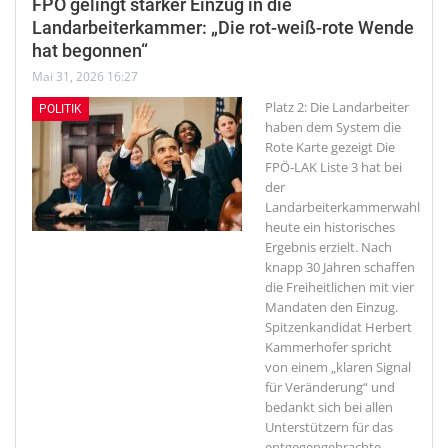
FPÖ gelingt starker Einzug in die
Landarbeiterkammer: „Die rot-weiß-rote Wende
hat begonnen“
Mai 31, 2026 16:27
Platz 2: Die Landarbeiter
POLITIK
haben dem System die
Rote Karte gezeigt
Die
FPÖ-LAK Liste 3 hat bei
der
Landarbeiterkammerwahl
heute ein historisches
Ergebnis erzielt. Nach
knapp 30 Jahren schaffen
die Freiheitlichen mit vier
Mandaten den Einzug.
Spitzenkandidat Herbert
Kammerhofer spricht
von einem „klaren Signal
für Veränderung“ und
bedankt sich bei allen
Unterstützern für das
entgegengebrachte