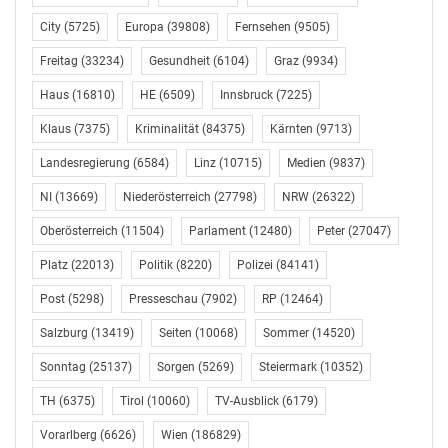
City
(5725)
Europa
(39808)
Fernsehen
(9505)
Freitag
(33234)
Gesundheit
(6104)
Graz
(9934)
Haus
(16810)
HE
(6509)
Innsbruck
(7225)
Klaus
(7375)
Kriminalität
(84375)
Kärnten
(9713)
Landesregierung
(6584)
Linz
(10715)
Medien
(9837)
NI
(13669)
Niederösterreich
(27798)
NRW
(26322)
Oberösterreich
(11504)
Parlament
(12480)
Peter
(27047)
Platz
(22013)
Politik
(8220)
Polizei
(84141)
Post
(5298)
Presseschau
(7902)
RP
(12464)
Salzburg
(13419)
Seiten
(10068)
Sommer
(14520)
Sonntag
(25137)
Sorgen
(5269)
Steiermark
(10352)
TH
(6375)
Tirol
(10060)
TV-Ausblick
(6179)
Vorarlberg
(6626)
Wien
(186829)