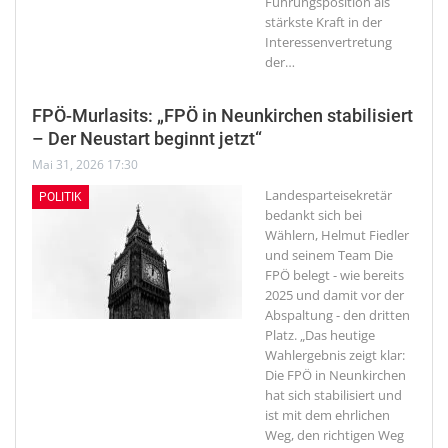
Führungsposition als
stärkste Kraft in der
Interessenvertretung
der
…
FPÖ-Murlasits: „FPÖ in Neunkirchen stabilisiert
– Der Neustart beginnt jetzt“
Mai 31, 2026 17:30
Landesparteisekretär
POLITIK
bedankt sich bei
Wählern, Helmut Fiedler
und seinem Team
Die
FPÖ belegt - wie bereits
2025 und damit vor der
Abspaltung - den dritten
Platz. „Das heutige
Wahlergebnis zeigt klar:
Die FPÖ in Neunkirchen
hat sich stabilisiert und
ist mit dem ehrlichen
Weg, den richtigen Weg