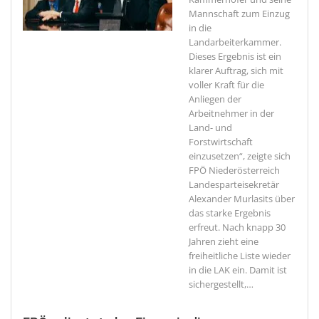
Mannschaft zum Einzug
in die
Landarbeiterkammer.
Dieses Ergebnis ist ein
klarer Auftrag, sich mit
voller Kraft für die
Anliegen der
Arbeitnehmer in der
Land- und
Forstwirtschaft
einzusetzen“, zeigte sich
FPÖ Niederösterreich
Landesparteisekretär
Alexander Murlasits über
das starke Ergebnis
erfreut. Nach knapp 30
Jahren zieht eine
freiheitliche Liste wieder
in die LAK ein. Damit ist
sichergestellt,
…