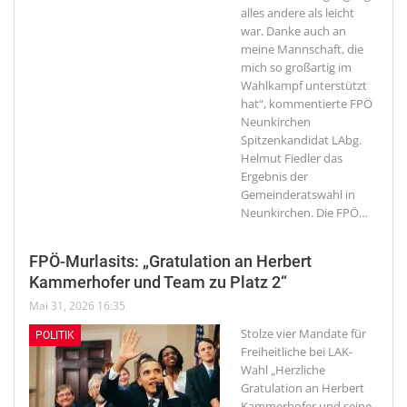
alles andere als leicht
war. Danke auch an
meine Mannschaft, die
mich so großartig im
Wahlkampf unterstützt
hat“, kommentierte FPÖ
Neunkirchen
Spitzenkandidat LAbg.
Helmut Fiedler das
Ergebnis der
Gemeinderatswahl in
Neunkirchen. Die FPÖ
…
FPÖ-Murlasits: „Gratulation an Herbert
Kammerhofer und Team zu Platz 2“
Mai 31, 2026 16:35
Stolze vier Mandate für
POLITIK
Freiheitliche bei LAK-
Wahl
„Herzliche
Gratulation an Herbert
Kammerhofer und seine