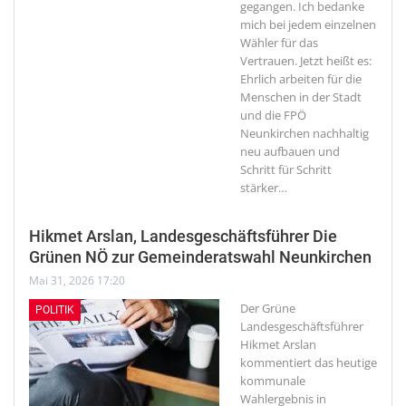
gegangen. Ich bedanke
mich bei jedem einzelnen
Wähler für das
Vertrauen. Jetzt heißt es:
Ehrlich arbeiten für die
Menschen in der Stadt
und die FPÖ
Neunkirchen nachhaltig
neu aufbauen und
Schritt für Schritt
stärker
…
Hikmet Arslan, Landesgeschäftsführer Die
Grünen NÖ zur Gemeinderatswahl Neunkirchen
Mai 31, 2026 17:20
Der Grüne
POLITIK
Landesgeschäftsführer
Hikmet Arslan
kommentiert das heutige
kommunale
Wahlergebnis in