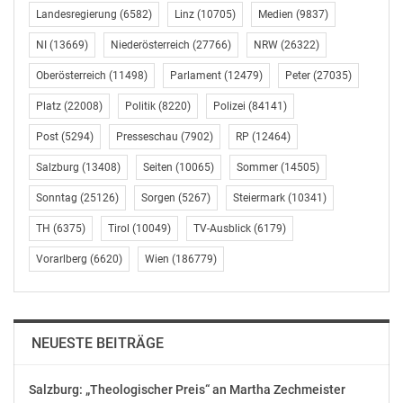
Kalteis, der auch Regie führte, der Hauptdarsteller
Landesregierung
(6582)
Linz
(10705)
Medien
(9837)
Leopold Altenburg und Daniela Golpashin und des
„Universum History“-Sendungsverantwortlichen Tom
NI
(13669)
Niederösterreich
(27766)
NRW
(26322)
Matzek im ORF-Landesstudio Niederösterreich
Oberösterreich
(11498)
Parlament
(12479)
Peter
(27035)
präsentiert.
Platz
(22008)
Politik
(8220)
Polizei
(84141)
ORF-Niederösterreich-Landesdirektor Prof. Norbert
Post
(5294)
Presseschau
(7902)
RP
(12464)
Gollinger: „Ich freue mich, dass das Landesstudio
Salzburg
(13408)
Seiten
(10065)
Sommer
(14505)
Niederösterreich Gastgeber der jüngsten ‚Universum
History‘-Produktion über den letzten Kaiser Österreichs
Sonntag
(25126)
Sorgen
(5267)
Steiermark
(10341)
ist – nicht zuletzt deshalb, weil Kaiser Karl
TH
(6375)
Tirol
(10049)
TV-Ausblick
(6179)
entscheidende Zeiten seines Lebens in Niederösterreich
verbracht hat. Es freut mich auch deshalb, weil die
Vorarlberg
(6620)
Wien
(186779)
heutige Präsentation ein Zeichen für die ausgezeichnete
Zusammenarbeit der ‚Universum History‘-Redaktion in
Wien mit den Landesstudios ist. Ich gratuliere dem
NEUESTE BEITRÄGE
gesamten Team zu diesem tollen Film.“
In Vertretung von Landeshauptfrau Mag. Johanna Mikl-
Salzburg: „Theologischer Preis“ an Martha Zechmeister