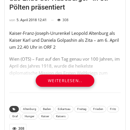
Pölten präsentiert
von
5. April 2018 12:41
308
Kaiser-Franz-Joseph-Ururenkel Leopold Altenburg als
Kaiser Karl und Daniela Golpashin als Zita – am 6. April
um 22.40 Uhr in ORF 2
Wien (OTS) – Fast auf den Tag genau vor 100 Jahren, im
April des Jahres 1918, wurde die heikelste
diplomatische Mission des Ersten Weltkriegs zum
europaweiten Skandal: die sogenannte „Sixtus-Affäre“.
WEITERLESEN..
Geheime Verhandlungen des österreichischen
Kaiserhauses mit Frankreich sollten den Frieden für die
Donaumonarchie bringen – und sorgten durch ihr
Scheitern für eine Eskalation des Krieges und den
Altenburg
Baden
Eckartsau
Freitag
Frieden
Fritz
Untergang der Habsburger. Die aufwendige
Graf
Hunger
Kaiser
Kaisers
„Universum History“-Eigenproduktion „Der Verrat des
Kaisers“ von Fritz Kalteis kann am Freitag, dem 6. April
308