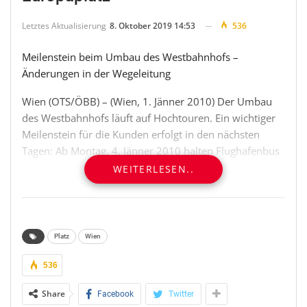
Letztes Aktualisierung
8. Oktober 2019 14:53
536
Meilenstein beim Umbau des Westbahnhofs –
Änderungen in der Wegeleitung
Wien (OTS/ÖBB) – (Wien, 1. Jänner 2010) Der Umbau
des Westbahnhofs läuft auf Hochtouren. Ein wichtiger
Meilenstein für die Kunden erfolgt in den nächsten
Tagen: Ab Montag, 4. Jänner 2010 halten Flughafenbus
und Taxis wieder am Europaplatz direkt vor dem
WEITERLESEN..
Westbahnhof. ÖBB-Reisende gelangen vom Bahnsteig
über einen Tunnel durch die Bahnhofshalle direkt zum
Europaplatz.
Platz
Wien
Mit der Wiedereröffnung des Europaplatzes ab 4.
Jänner 2010 sind für die ÖBB-Kunden einige
536
Änderungen verbunden: Neben der Rückkehr von
Share
Facebook
Twitter
Flughafenbus und Taxistand auf ihren angestammten