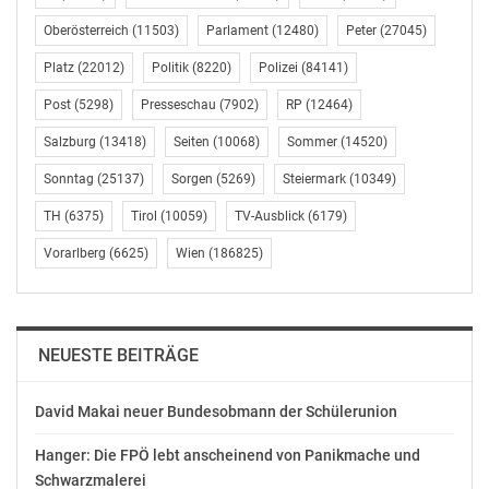
und Abfahrt zum Parkhaus bleibt aber weiterhin über
Oberösterreich
(11503)
Parlament
(12480)
Peter
(27045)
die Hackengasse möglich. Auch die Autoverladung
Platz
(22012)
Politik
(8220)
Polizei
(84141)
erfolgt wie bisher auf der Seite Felberstraße über die
Zufahrt Hackengasse.
Post
(5298)
Presseschau
(7902)
RP
(12464)
Salzburg
(13418)
Seiten
(10068)
Sommer
(14520)
Große Baufortschritte bei der BahnhofCity
In den letzten Monaten wurden beim Umbau des
Sonntag
(25137)
Sorgen
(5269)
Steiermark
(10349)
Westbahnhofs zur BahnhofCity Wien West große
TH
(6375)
Tirol
(10059)
TV-Ausblick
(6179)
Fortschritte gemacht: Die Fundamente für die beiden
Vorarlberg
(6625)
Wien
(186825)
Zubauten rechts und links von der Bahnhofshalle
wurden fertig gestellt und die beiden mehrstöckigen
Gebäude „wachsen“ bereits in die Höhe. Auch die
Arbeiten am neuen Untergeschoss, das von der
NEUESTE BEITRÄGE
äußeren Mariahilferstraße bis zum Gürtel reichen wird,
sind in der Endphase. Für den Einbau des neuen
David Makai neuer Bundesobmann der Schülerunion
Untergeschosses wurde die denkmalgeschützte
Bahnhofshalle behutsam „unterfangen“. Diese
Hanger: Die FPÖ lebt anscheinend von Panikmache und
millimetergenaue Arbeit war eine der größten
Schwarzmalerei