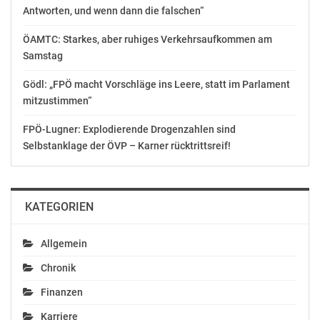
Menschen: Deshalb
Antworten, und wenn dann die falschen“
sind viele Deutsche in
ihrer Freizeit gerne
Dezember 3, 2019
ÖAMTC: Starkes, aber ruhiges Verkehrsaufkommen am
sportlich aktiv. Doch ein
In "Allgemein"
Samstag
Großteil glaubt nicht,
dass auch Personen mit
Gödl: „FPÖ macht Vorschläge ins Leere, statt im Parlament
körperlichen
mitzustimmen“
Beeinträchtigungen,
wie zum Beispiel
FPÖ-Lugner: Explodierende Drogenzahlen sind
Inkontinenz, einen
solchen aktiven
Selbstanklage der ÖVP – Karner rücktrittsreif!
Lebensstil pflegen
können. Vielmehr sind
drei von vier Deutschen
der…
KATEGORIEN
Allgemein
Chronik
Finanzen
Karriere