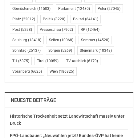
Oberösterreich
(11503)
Parlament
(12480)
Peter
(27045)
„profil“-Umfrage: Zwei
„profil“-Umfrage: 27%
Drittel empfinden
sagen, dass
Platz
(22012)
Politik
(8220)
Polizei
(84141)
Corona-Situation als
Beziehungen im
belastend
Freundes- und
Post
(5298)
Presseschau
(7902)
RP
(12464)
Oktober 31, 2020
Bekanntenkreis unter
Salzburg
(13418)
Seiten
(10068)
Sommer
(14520)
In "Medien"
Corona litten
September 11, 2021
Sonntag
(25137)
Sorgen
(5269)
Steiermark
(10348)
In "Politik"
TH
(6375)
Tirol
(10059)
TV-Ausblick
(6179)
Inkontinenz: Deutsche
fürchten
Vorarlberg
(6625)
Wien
(186825)
Einschränkungen beim
Sport / Körperliche
Beeinträchtigungen
führen aus Sicht der
NEUESTE BEITRÄGE
Bundesbürger zu
Verlust von
Lebensqualität
Historische Trockenheit setzt Landwirtschaft massiv unter
Hamburg (ots) - Sport
Druck
ist gesund, baut Stress
ab und verbindet
FPÖ-Landbauer: „Neuwahlen jetzt! Bundes-ÖVP hat keine