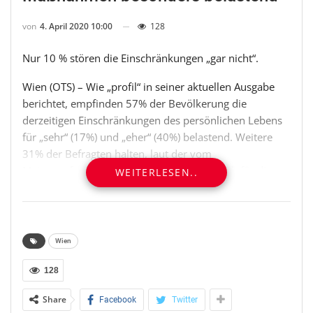
von
4. April 2020 10:00
128
Nur 10 % stören die Einschränkungen „gar nicht“.
Wien (OTS) – Wie „profil“ in seiner aktuellen Ausgabe
berichtet, empfinden 57% der Bevölkerung die
derzeitigen Einschränkungen des persönlichen Lebens
für „sehr“ (17%) und „eher“ (40%) belastend. Weitere
31% der Befragten halten, laut der vom
Meinungsforschungsinstitut Unique research für die
WEITERLESEN..
aktuelle Ausgabe des Nachrichtenmagazins „profil“
durchgeführte Umfrage, die Maßnahmen für „wenig
belastend“. Somit stellt die Corona-Krise für neun von
neun Österreicherinnen und Österreich eine gewisse
Wien
Beeinträchtigung dar. Nur 10% der Befragten
empfinden die Einschränkungen als „gar nicht“
128
belastend.
Share
Facebook
Twitter
(n=506 ; Schwankungsbreite: +/- 4 Prozentpunkte)