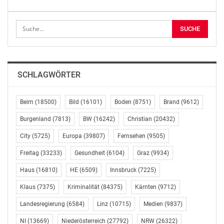
„profil“-Redaktion, E-Mail: Redaktion-Profil-
Online@profil.at
OTS-ORIGINALTEXT PRESSEAUSSENDUNG UNTER
AUSSCHLIESSLICHER INHALTLICHER VERANTWORTUNG
DES AUSSENDERS. www.ots.at
SCHLAGWÖRTER
© Copyright APA-OTS Originaltext-Service GmbH und
der jeweilige Aussender
Beim
(18500)
Bild
(16101)
Boden
(8751)
Brand
(9612)
Burgenland
(7813)
BW
(16242)
Christian
(20432)
Gefällt mir:
City
(5725)
Europa
(39807)
Fernsehen
(9505)
Freitag
(33233)
Gesundheit
(6104)
Graz
(9934)
Haus
(16810)
HE
(6509)
Innsbruck
(7225)
Ähnliche Beiträge
Klaus
(7375)
Kriminalität
(84375)
Kärnten
(9712)
Landesregierung
(6584)
Linz
(10715)
Medien
(9837)
NI
(13669)
Niederösterreich
(27792)
NRW
(26322)