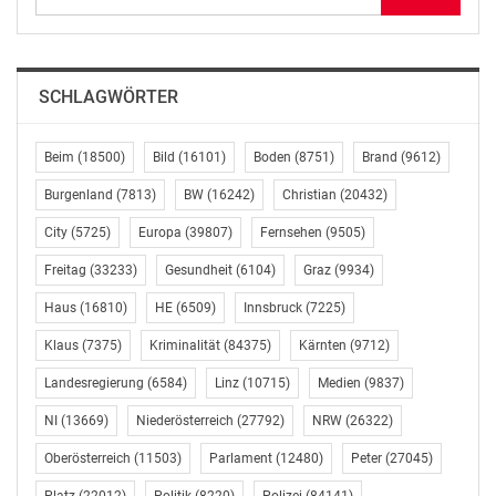
einschlagen will. Hierzu braucht es neben finanziellen
Investitionen und bestens ausgebildeten Forscherinnen
und Forschern auch das Bewusstsein der Bevölkerung
SCHLAGWÖRTER
für die Bedeutung dieser Zukunftsbereiche. Der
‚Langen Nacht der Forschung‘ kommt im Rahmen
dieser Bewusstseinsbildung herausragende Bedeutung
Beim
(18500)
Bild
(16101)
Boden
(8751)
Brand
(9612)
zu. Nicht zuletzt deshalb ist das Engagement der
Burgenland
(7813)
BW
(16242)
Christian
(20432)
Forschenden, ihre Leistungen einer breiten
City
(5725)
Europa
(39807)
Fernsehen
(9505)
Öffentlichkeit zu präsentieren, so beeindruckend. In
Vorbereitung der österreichweit 2.600 Stationen mit
Freitag
(33233)
Gesundheit
(6104)
Graz
(9934)
Themen unterschiedlichster Art waren mehr als 10.000
Haus
(16810)
HE
(6509)
Innsbruck
(7225)
Personen aktiv – und dies neben dem laufenden
Forschungsbetrieb. Der Rat für Forschung und
Klaus
(7375)
Kriminalität
(84375)
Kärnten
(9712)
Technologieentwicklung begrüßt und unterstützt dieses
Landesregierung
(6584)
Linz
(10715)
Medien
(9837)
Engagement.“
NI
(13669)
Niederösterreich
(27792)
NRW
(26322)
Markus Hengstschläger, stellvertretender Vorsitzender
Oberösterreich
(11503)
Parlament
(12480)
Peter
(27045)
des Rates, betont, dass zuletzt allein entlang der