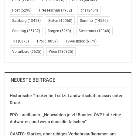
Platz
(22012)
Politik
(8220)
Polizei
(84141)
Medizinischen Forschungsmeile das vielfältige
Programm tausende Besuchende faszinierte. „Auch
Post
(5298)
Presseschau
(7902)
RP
(12464)
heuer wird im Campus der Medizinischen Universität
Salzburg
(13418)
Seiten
(10068)
Sommer
(14520)
Wien gezeigt, in welchen Bereichen klinische Forschung
aktiv ist, die mit hochspezialisierten Teams einen hohen
Sonntag
(25137)
Sorgen
(5269)
Steiermark
(10348)
Anteil an der Gesamtforschungsleistung erbringt. Die
TH
(6375)
Tirol
(10059)
TV-Ausblick
(6179)
Lange Nacht zeigt wie Forschende arbeiten und lässt
Vorarlberg
(6625)
Wien
(186825)
Besucher in die Rolle der Wissenschaft schlüpfen.“
Die Lange Nacht der Forschung (LNF) ist der größte
heimische Forschungs-Event und wurde 2005 auf
NEUESTE BEITRÄGE
Initiative u.a. des Rates für Forschung und
Technologieentwicklung gestartet. Der Forschungsrat
Historische Trockenheit setzt Landwirtschaft massiv unter
betont durch seine Unterstützung dieser Veranstaltung
Druck
die Bedeutung von Wissenschaftskommunikation bzw.
des Dialogs zwischen Wissenschaft und Gesellschaft.
FPÖ-Landbauer: „Neuwahlen jetzt! Bundes-ÖVP hat keine
Antworten, und wenn dann die falschen“
LNF18
ÖAMTC: Starkes, aber ruhiges Verkehrsaufkommen am