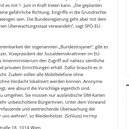
t es mit 1. Juni in Kraft treten kann. „Die geplanten
ne gefährliche Richtung. Eingriffe in die Grundrechte
ewogen sein. Die Bundesregierung geht aber mit dem
inen Überwachungsstaat verwandeln“, sagt SPÖ-EU-
einbarkeit der sogenannten „Bundestrojaner“, gibt es
zer, Vizepräsident der SozialdemokratInnen im EU-
das Innenministerium den Zugriff auf nahezu sämtliche
 privaten Einrichtungen erhält. Dafür braucht es in
cht. Zudem sollen alle Mobiltelefone ohne
d ohne Verdacht lokalisiert werden können. Anonyme
gt, wie absurd die Vorschläge eigentlich sind.
zu umgehen. Sie müssen nur ausländische SIM-Karten
mehr unbescholtene BürgerInnen. Unter dem Vorwand
e umfassende und weitreichende Überwachung der
 uns wehren“, so Weidenholzer. (Schluss) mr/mp
traße 18, 1014 Wien,