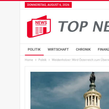
DONNERSTAG, AUGUST 6, 2026
POLITIK
WIRTSCHAFT
CHRONIK
FINAN
Home
Politik
Weidenholzer: Wird Österreich zum Über