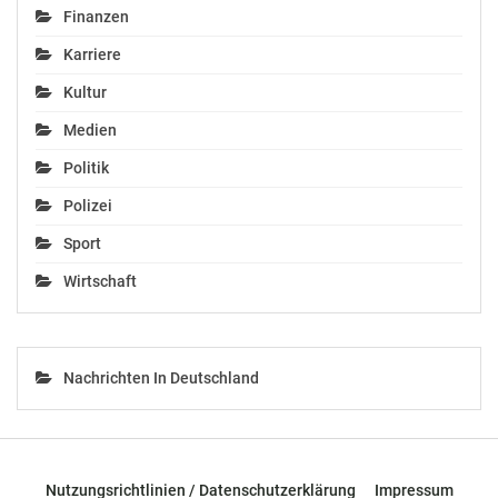
Finanzen
Karriere
Caritas begrüßt
Kultur
verstärktes Engagement
des Landes NÖ im
Medien
Bereich der Mobilen
Pflege
Politik
November 8, 2018
Polizei
In "Politik"
Sport
Wirtschaft
Nachrichten In Deutschland
Nutzungsrichtlinien / Datenschutzerklärung
Impressum