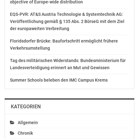
objective of Europe-wide distribution
EQS-PVR: AT&S Austria Technologie & Systemtechnik AG:
Gefällt mir:
Veröffentlichung gemäß § 135 Abs. 2 BörseG mit dem Ziel
der europaweiten Verbreitung
Floridsdorfer Brücke: Baufortschritt ermöglicht frühere
Verkehrsumstellung
Ähnliche Beiträge
Tag des militärischen Widerstands: Bundesministerium für
Landesverteidigung erinnert an Mut und Gewissen
Summer Schools beleben den IMC Campus Krems
Caritas St. Pölten:
Caritas engagiert sich
Festakt „40 Jahre
seit 40 Jahren in der
Betreuen und Pflegen
mobilen Pflege in
KATEGORIEN
zu Hause“
Niederösterreich
April 26, 2018
April 16, 2018
In "Politik"
In "Politik"
Allgemein
Chronik