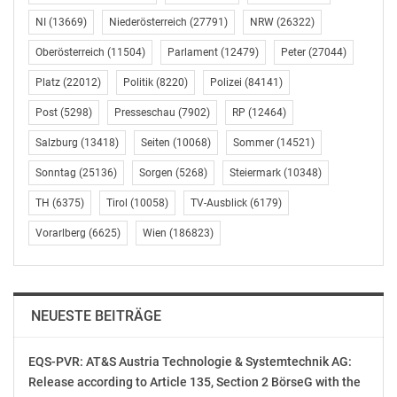
Datum: 16.4.2018, um 10:00 Uhr
Ort: Caritas Sozialstation St. Pölten-Stattersdorf
NI
(13669)
Niederösterreich
(27791)
NRW
(26322)
Stattersdorfer Hauptstraße 100, 3100 Sankt Pölten
Oberösterreich
(11504)
Parlament
(12479)
Peter
(27044)
Platz
(22012)
Politik
(8220)
Polizei
(84141)
Christoph Riedl-Daser,
Post
(5298)
Presseschau
(7902)
RP
(12464)
Bereichsleiter Solidarität, Kommunikation & Soziales,
Caritas der Diözese St. Pölten
Salzburg
(13418)
Seiten
(10068)
Sommer
(14521)
Tel: 0676 838 44 7700 christoph.riedl-
Sonntag
(25136)
Sorgen
(5268)
Steiermark
(10348)
daser@stpoelten.caritas.at
TH
(6375)
Tirol
(10058)
TV-Ausblick
(6179)
Mag. (FH) Martin Gantner Bakk.
Vorarlberg
(6625)
Wien
(186823)
Pressesprecher der Caritas der Erzdiözese Wien
Tel: 0664/889 52 760 martin.gantner@caritas-wien.at
OTS-ORIGINALTEXT PRESSEAUSSENDUNG UNTER
NEUESTE BEITRÄGE
AUSSCHLIESSLICHER INHALTLICHER VERANTWORTUNG
DES AUSSENDERS. www.ots.at
EQS-PVR: AT&S Austria Technologie & Systemtechnik AG:
© Copyright APA-OTS Originaltext-Service GmbH und
Release according to Article 135, Section 2 BörseG with the
der jeweilige Aussender