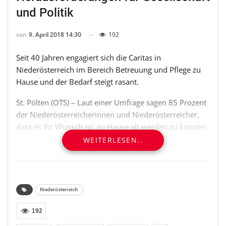
und Politik
von
9. April 2018 14:30
192
Seit 40 Jahren engagiert sich die Caritas in
Niederösterreich im Bereich Betreuung und Pflege zu
Hause und der Bedarf steigt rasant.
St. Pölten (OTS) – Laut einer Umfrage sagen 85 Prozent
der Niederösterreicherinnen und Niederösterreicher,
dass es ihr Wunsch ist, zu Hause alt werden zu können.
Die Caritas hat bereits vor Jahrzehnten in der Pflege
WEITERLESEN..
und Betreuungsunterstützung zu Hause eine
Vorreiterrolle übernommen.
Im Jahr 2050 werden in Österreich mehr als doppelt so
Niederösterreich
viele Menschen wie heute über 80 Jahre alt sein –
insgesamt rund eine Million Männer und Frauen. Diese
192
Prognose wirft viele Fragen nach der Finanzierung von