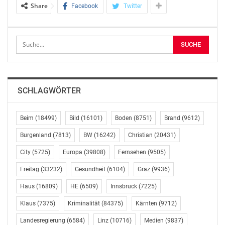
Share
Facebook
Twitter
Pflege – im mobilen und stationären Bereich – auf.
Die VertreterInnen der Medien sind herzlich zur
Pressekonferenz eingeladen:
Pressekonferenz: 40 Jahre mobile Pflege
SCHLAGWÖRTER
Mit:
Michael Landau, Caritas Präsident
Hannes Ziselsberger, Caritas Direktor Diözese St. Pölten
Beim
(18499)
Bild
(16101)
Boden
(8751)
Brand
(9612)
Christiane Teschl-Hofmeister, Landesrätin Bildung,
Burgenland
(7813)
BW
(16242)
Christian
(20431)
Familien und
City
(5725)
Europa
(39808)
Fernsehen
(9505)
Soziales
Freitag
(33232)
Gesundheit
(6104)
Graz
(9936)
Es werden auch Kunden der Caritas Pflege als
Haus
(16809)
HE
(6509)
Innsbruck
(7225)
Interviewpartner zur
Verfügung stehen.
Klaus
(7375)
Kriminalität
(84375)
Kärnten
(9712)
Landesregierung
(6584)
Linz
(10716)
Medien
(9837)