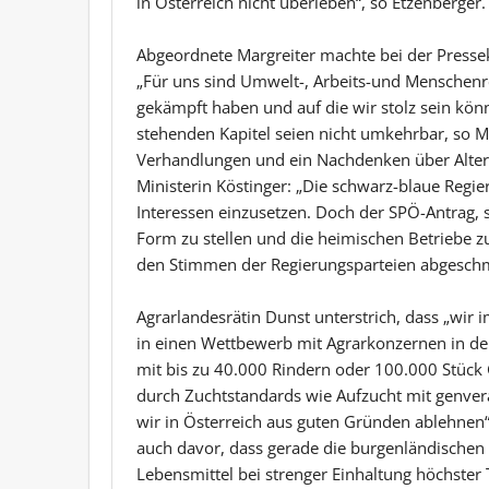
in Österreich nicht überleben“, so Etzenberger.
Abgeordnete Margreiter machte bei der Pressek
„Für uns sind Umwelt-, Arbeits-und Menschenre
gekämpft haben und auf die wir stolz sein könn
stehenden Kapitel seien nicht umkehrbar, so Ma
Verhandlungen und ein Nachdenken über Alterna
Ministerin Köstinger: „Die schwarz-blaue Regie
Interessen einzusetzen. Doch der SPÖ-Antrag,
Form zu stellen und die heimischen Betriebe z
den Stimmen der Regierungsparteien abgeschme
Agrarlandesrätin Dunst unterstrich, dass „wir
in einen Wettbewerb mit Agrarkonzernen in de
mit bis zu 40.000 Rindern oder 100.000 Stück 
durch Zuchtstandards wie Aufzucht mit genve
wir in Österreich aus guten Gründen ablehnen“
auch davor, dass gerade die burgenländischen 
Lebensmittel bei strenger Einhaltung höchster