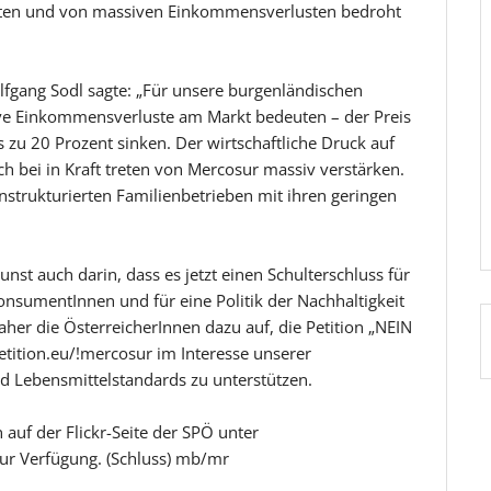
en und von massiven Einkommensverlusten bedroht
fgang Sodl sagte: „Für unsere burgenländischen
 Einkommensverluste am Markt bedeuten – der Preis
 zu 20 Prozent sinken. Der wirtschaftliche Druck auf
h bei in Kraft treten von Mercosur massiv verstärken.
nstrukturierten Familienbetrieben mit ihren geringen
nst auch darin, dass es jetzt einen Schulterschluss für
onsumentInnen und für eine Politik der Nachhaltigkeit
her die ÖsterreicherInnen dazu auf, die Petition „NEIN
tion.eu/!mercosur im Interesse unserer
 Lebensmittelstandards zu unterstützen.
auf der Flickr-Seite der SPÖ unter
ur Verfügung. (Schluss) mb/mr