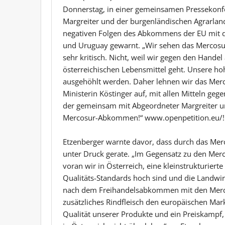
Donnerstag, in einer gemeinsamen Pressekonf
Margreiter und der burgenländischen Agrarlan
negativen Folgen des Abkommens der EU mit de
und Uruguay gewarnt. „Wir sehen das Mercosur
sehr kritisch. Nicht, weil wir gegen den Handel
österreichischen Lebensmittel geht. Unsere h
ausgehöhlt werden. Daher lehnen wir das Mer
Ministerin Köstinger auf, mit allen Mitteln ge
der gemeinsam mit Abgeordneter Margreiter un
Mercosur-Abkommen!“ www.openpetition.eu/!me
Etzenberger warnte davor, dass durch das Me
unter Druck gerate. „Im Gegensatz zu den Merc
voran wir in Österreich, eine kleinstrukturierte 
Qualitäts-Standards hoch sind und die Landwir
nach dem Freihandelsabkommen mit den Merco
zusätzliches Rindfleisch den europäischen Mark
Qualität unserer Produkte und ein Preiskampf,