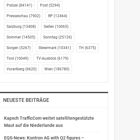
Polizei
(84141)
Post
(5294)
Presseschau
(7902)
RP
(12464)
Salzburg
(13408)
Seiten
(10065)
Sommer
(14505)
Sonntag
(25126)
Sorgen
(5267)
Steiermark
(10341)
TH
(6375)
Tirol
(10049)
TV-Ausblick
(6179)
Vorarlberg
(6620)
Wien
(186780)
NEUESTE BEITRÄGE
Kapsch TrafficCom weitet satellitengestützte
Maut auf die Niederlande aus
EQS-News: Kontron AG with Q2 figures –