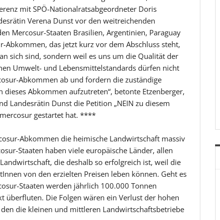
erenz mit SPÖ-Nationalratsabgeordneter Doris
desrätin Verena Dunst vor den weitreichenden
n Mercosur-Staaten Brasilien, Argentinien, Paraguay
-Abkommen, das jetzt kurz vor dem Abschluss steht,
 an sich sind, sondern weil es uns um die Qualität der
ohen Umwelt- und Lebensmittelstandards dürfen nicht
cosur-Abkommen ab und fordern die zuständige
gen dieses Abkommen aufzutreten“, betonte Etzenberger,
d Landesrätin Dunst die Petition „NEIN zu diesem
rcosur gestartet hat. ****
rcosur-Abkommen die heimische Landwirtschaft massiv
osur-Staaten haben viele europäische Länder, allen
Landwirtschaft, die deshalb so erfolgreich ist, weil die
tInnen von den erzielten Preisen leben können. Geht es
sur-Staaten werden jährlich 100.000 Tonnen
t überfluten. Die Folgen wären ein Verlust der hohen
 den die kleinen und mittleren Landwirtschaftsbetriebe