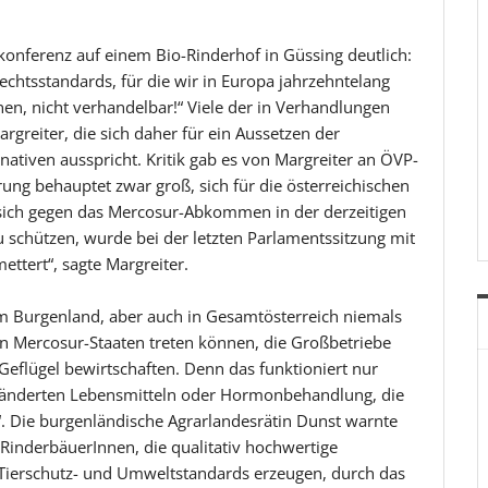
onferenz auf einem Bio-Rinderhof in Güssing deutlich:
chtsstandards, für die wir in Europa jahrzehntelang
en, nicht verhandelbar!“ Viele der in Verhandlungen
rgreiter, die sich daher für ein Aussetzen der
tiven ausspricht. Kritik gab es von Margreiter an ÖVP-
rung behauptet zwar groß, sich für die österreichischen
 sich gegen das Mercosur-Abkommen in der derzeitigen
u schützen, wurde bei der letzten Parlamentssitzung mit
ttert“, sagte Margreiter.
 im Burgenland, aber auch in Gesamtösterreich niemals
n Mercosur-Staaten treten können, die Großbetriebe
Geflügel bewirtschaften. Denn das funktioniert nur
ränderten Lebensmitteln oder Hormonbehandlung, die
. Die burgenländische Agrarlandesrätin Dunst warnte
RinderbäuerInnen, die qualitativ hochwertige
 Tierschutz- und Umweltstandards erzeugen, durch das