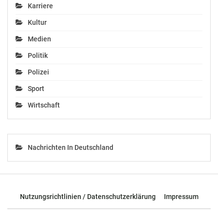
Karriere
Kultur
IST Austria in
LH Mikl-Leitner
Medien
Klosterneuburg feiert
besuchte im Rahmen
10-jähriges Jubiläum
der „Langen Nacht der
Politik
Juni 5, 2019
Forschung“ die FH St.
Polizei
In "Politik"
Pölten und das IST
Austria in
Sport
Klosterneuburg
April 14, 2018
Wirtschaft
In "Chronik"
Nachrichten In Deutschland
Bundesministerin Iris
Rauskala besucht
Kinderuni Tag am IST
Nutzungsrichtlinien / Datenschutzerklärung
Impressum
Austria
Juli 12, 2019