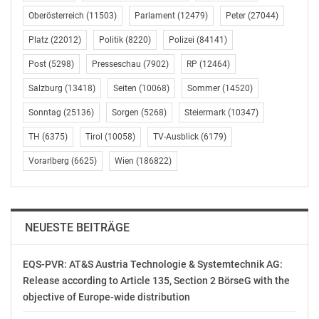
Besucher erlebbar.
Oberösterreich
(11503)
Parlament
(12479)
Peter
(27044)
Platz
(22012)
Politik
(8220)
Polizei
(84141)
Aus dem breiten Spektrum der am IST Austria
erforschten Themengebiete präsentierten dieses Jahr
Post
(5298)
Presseschau
(7902)
RP
(12464)
zwei Gruppen aus der Mathematik um die Professoren
Salzburg
(13418)
Seiten
(10068)
Sommer
(14520)
Tamas Hausel und Ulrich Wagner sowie eine
neurowissenschaftliche Gruppe um Professor Simon
Sonntag
(25136)
Sorgen
(5268)
Steiermark
(10347)
Hippenmeyer ihre Forschungsgebiete. Zudem war das
TH
(6375)
Tirol
(10058)
TV-Ausblick
(6179)
IST Austria auch am Forschungspfad in der Wiener
Innenstadt mit einer Ausstellung vertreten. Im inneren
Vorarlberg
(6625)
Wien
(186822)
Burghof wurden die Inhalte der Forschungsgruppen
von Daria Siekhaus (Zellbiologie) und Beatrice Vicoso
(Evolutionsbiologie) der interessierten Öffentlichkeit
NEUESTE BEITRÄGE
präsentiert.
Dr. Elisabeth Guggenberger
EQS-PVR: AT&S Austria Technologie & Systemtechnik AG:
Media Relations Manager
Release according to Article 135, Section 2 BörseG with the
Institute of Science and Technology Austria (IST Austria)
objective of Europe-wide distribution
Am Campus 1, 3400 Klosterneuburg