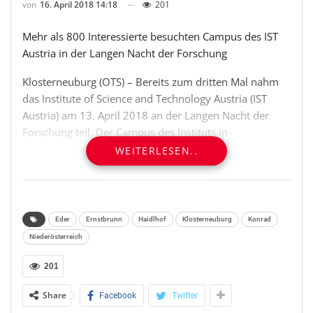
von
16. April 2018 14:18
201
Mehr als 800 Interessierte besuchten Campus des IST
Austria in der Langen Nacht der Forschung
Klosterneuburg (OTS) – Bereits zum dritten Mal nahm
das Institute of Science and Technology Austria (IST
Austria) am 13. April 2018 an der Langen Nacht der
Forschung teil. Der Campus des Instituts in
Klosterneuburg war dabei nicht nur Schauplatz des
WEITERLESEN..
Science Act des Mathematikers Herbert Edelsbrunner,
der die interessierten ZuhörerInnen mit seinem Vortrag
„Was Topologie über Sprachgruppen zu sagen hat“
begeisterte, sondern bot auch sieben weiteren
Eder
Ernstbrunn
Haidlhof
Klosterneuburg
Konrad
Forschungseinrichtungen aus Niederösterreich sowie
Niederösterreich
hauseigenen Forschungsgruppen eine Bühne.
201
Dieses gebündelte Angebot ließ sich auch
Share
Facebook
Twitter
Landeshauptfrau Johanna Mikl-Leitner nicht entgehen,