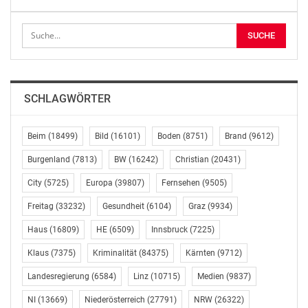
die gemeinsam mit Bürgermeister Stefan
Schmuckenschlager, dem Abgeordneten zum
niederösterreichischen Landtag Christoph Kaufmann,
Stadträtin Maria-Theresia Eder sowie der Leiterin der
Abteilung Wissenschaft und Forschung Martina
Höllbacher die Forschungsthemen in einem Rundgang
SCHLAGWÖRTER
durch die Ausstellung erkundete.
Zu den Gastausstellern zählten dieses Jahr die
Beim
(18499)
Bild
(16101)
Boden
(8751)
Brand
(9612)
Forschungsstation Haidlhof, die Höhere
Burgenland
(7813)
BW
(16242)
Christian
(20431)
Bundeslehranstalt und Bundesamt für Wein- und
Obstbau Klosterneuburg, das Konrad Lorenz Institut für
City
(5725)
Europa
(39807)
Fernsehen
(9505)
Evolutions-und Kognitionsforschung, das Leopold Figl-
Freitag
(33232)
Gesundheit
(6104)
Graz
(9934)
Observatorium für Astrophysik, der Science Pool, das
Haus
(16809)
HE
(6509)
Innsbruck
(7225)
Conrad Observatorium der ZAMG sowie das
Wolfsforschungszentrum Ernstbrunn. In der
Klaus
(7375)
Kriminalität
(84375)
Kärnten
(9712)
interaktiven Ausstellung beantworteten Forscherinnen
Landesregierung
(6584)
Linz
(10715)
Medien
(9837)
und Forscher Fragen und machten ihre
wissenschaftliche Arbeit für die Besucherinnen und
NI
(13669)
Niederösterreich
(27791)
NRW
(26322)