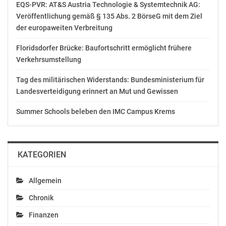
EQS-PVR: AT&S Austria Technologie & Systemtechnik AG:
Tel: +43 (0)2243 9000 1199
Veröffentlichung gemäß § 135 Abs. 2 BörseG mit dem Ziel
Mobil: +43 (0)664 88326170
der europaweiten Verbreitung
Email: Elisabeth.guggenberger@ist.ac.at
Web: http://www.ist.ac.at/
Floridsdorfer Brücke: Baufortschritt ermöglicht frühere
Verkehrsumstellung
OTS-ORIGINALTEXT PRESSEAUSSENDUNG UNTER
AUSSCHLIESSLICHER INHALTLICHER VERANTWORTUNG
Tag des militärischen Widerstands: Bundesministerium für
DES AUSSENDERS. www.ots.at
Landesverteidigung erinnert an Mut und Gewissen
© Copyright APA-OTS Originaltext-Service GmbH und
der jeweilige Aussender
Summer Schools beleben den IMC Campus Krems
Gefällt mir:
KATEGORIEN
Allgemein
Chronik
Ähnliche Beiträge
Finanzen