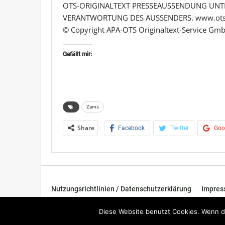
OTS-ORIGINALTEXT PRESSEAUSSENDUNG UNTE
VERANTWORTUNG DES AUSSENDERS. www.ots
© Copyright APA-OTS Originaltext-Service Gmb
Gefällt mir:
Zams
Share
Facebook
Twitter
Goo
Nutzungsrichtlinien / Datenschutzerklärung
Impre
© 2026 - TOP News Österreich - Nachrichten aus Österreich u
Diese Website benutzt Cookies. Wenn du