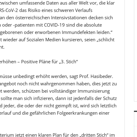
nzwischen umfassende Daten aus aller Welt vor, die klar
RS-CoV-2 das Risiko eines schweren Verlaufs
an den österreichischen Intensivstationen decken sich
n oder -patienten mit COVID-19 sind die absolute
angeborenen oder erworbenen Immundefekten leiden.“
t wieder auf Sozialen Medien kursieren, seien „schlicht
nt.
höhen – Positive Pläne für „3. Stich“
müsse unbedingt erhöht werden, sagt Prof. Hasibeder.
pfangebot noch nicht wahrgenommen haben, dies jetzt zu
det werden, schützen bei vollständiger Immunisierung
ollte man sich infizieren, dann ist jedenfalls der Schutz
eder, die oder der nicht geimpft ist, wird sich letztlich
erlauf und die gefährlichen Folgeerkrankungen einer
rium jetzt einen klaren Plan für den „dritten Stich“ im