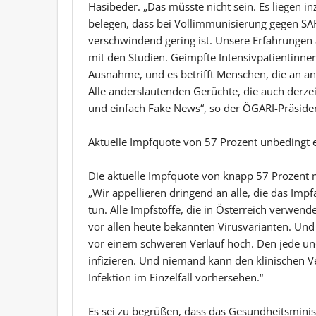
Hasibeder. „Das müsste nicht sein. Es liegen i
belegen, dass bei Vollimmunisierung gegen SA
verschwindend gering ist. Unsere Erfahrungen 
mit den Studien. Geimpfte Intensivpatientinne
Ausnahme, und es betrifft Menschen, die an 
Alle anderslautenden Gerüchte, die auch derzei
und einfach Fake News“, so der ÖGARI-Präside
Aktuelle Impfquote von 57 Prozent unbedingt er
Die aktuelle Impfquote von knapp 57 Prozent 
„Wir appellieren dringend an alle, die das Im
tun. Alle Impfstoffe, die in Österreich verwen
vor allen heute bekannten Virusvarianten. Und s
vor einem schweren Verlauf hoch. Den jede und j
infizieren. Und niemand kann den klinischen V
Infektion im Einzelfall vorhersehen.“
Es sei zu begrüßen, dass das Gesundheitsministe