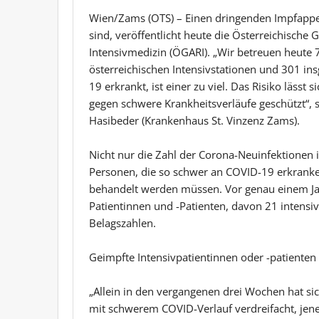
Wien/Zams (OTS) – Einen dringenden Impfappel
sind, veröffentlicht heute die Österreichische 
Intensivmedizin (ÖGARI). „Wir betreuen heute
österreichischen Intensivstationen und 301 in
19 erkrankt, ist einer zu viel. Das Risiko lässt
gegen schwere Krankheitsverläufe geschützt“, s
Hasibeder (Krankenhaus St. Vinzenz Zams).
Nicht nur die Zahl der Corona-Neuinfektionen is
Personen, die so schwer an COVID-19 erkranken
behandelt werden müssen. Vor genau einem Jah
Patientinnen und -Patienten, davon 21 intensivp
Belagszahlen.
Geimpfte Intensivpatientinnen oder -patiente
„Allein in den vergangenen drei Wochen hat s
mit schwerem COVID-Verlauf verdreifacht, jene 