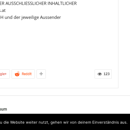
R AUSSCHLIESSLICHER INHALTLICHER
.at
H und der jeweilige Aussender
gle+
ReddIt
123
ssum
nd der ganzen Welt.
 die Website weiter nutzt, gehen wir von deinem Einverständnis aus.