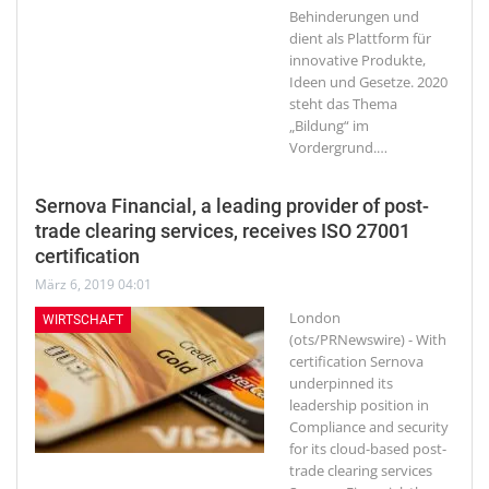
Behinderungen und
dient als Plattform für
innovative Produkte,
Ideen und Gesetze. 2020
steht das Thema
„Bildung“ im
Vordergrund.
…
Sernova Financial, a leading provider of post-
trade clearing services, receives ISO 27001
certification
März 6, 2019 04:01
London
WIRTSCHAFT
(ots/PRNewswire) - With
certification Sernova
underpinned its
leadership position in
Compliance and security
for its cloud-based post-
trade clearing services