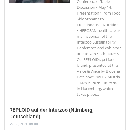
Conference – Table
Discussion • May 14:
Presentation “From Food
Side Streams to
Functional Pet Nutrition”
• HEROSAN healthcare as
main sponsor of the
Interzoo Sustainability
Conference and exhibitor
at Interzoo • Schnauze &
Co, REPLOID’s petfood
brand, presented at the
Vince & Vince by Biogena
Pets boot WELS, Austria
– May 6, 2026 – Interzoo
in Nuremberg, which
takes place
…
REPLOID auf der Interzoo (Nürnberg,
Deutschland)
Mai 6, 2026 08:00