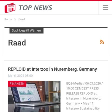
Home
Raad
Suchbegriff Wählen
Raad
REPLOID at Interzoo in Nuremberg, Germany
Mai 6, 2026 08:00
EQS-Media / 06.05.2026 /
FINANZEN
10:00 CET/CEST PRESS
RELEASE REPLOID at
Interzoo in Nuremberg,
Germany • May 11:
Interzoo Sustainability