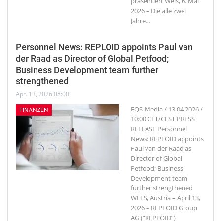
präsentiert Wels, 6. Mai
2026 – Die alle zwei
Jahre
…
Personnel News: REPLOID appoints Paul van
der Raad as Director of Global Petfood;
Business Development team further
strengthened
Apr. 13, 2026 08:00
EQS-Media / 13.04.2026 /
FINANZEN
10:00 CET/CEST PRESS
RELEASE Personnel
News: REPLOID appoints
Paul van der Raad as
Director of Global
Petfood; Business
Development team
further strengthened
WELS, Austria – April 13,
2026 – REPLOID Group
AG (“REPLOID”)