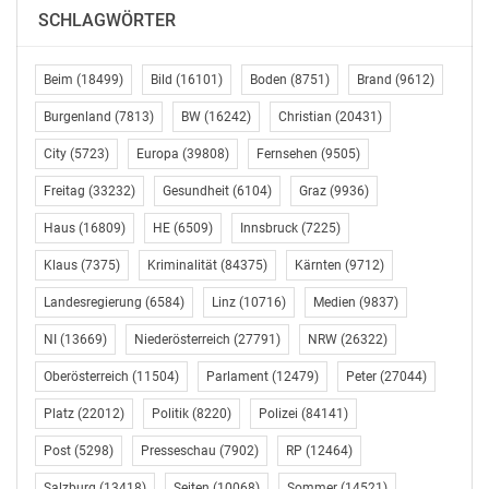
SCHLAGWÖRTER
Beim
(18499)
Bild
(16101)
Boden
(8751)
Brand
(9612)
Burgenland
(7813)
BW
(16242)
Christian
(20431)
City
(5723)
Europa
(39808)
Fernsehen
(9505)
Freitag
(33232)
Gesundheit
(6104)
Graz
(9936)
Haus
(16809)
HE
(6509)
Innsbruck
(7225)
Klaus
(7375)
Kriminalität
(84375)
Kärnten
(9712)
Landesregierung
(6584)
Linz
(10716)
Medien
(9837)
NI
(13669)
Niederösterreich
(27791)
NRW
(26322)
Oberösterreich
(11504)
Parlament
(12479)
Peter
(27044)
Platz
(22012)
Politik
(8220)
Polizei
(84141)
Post
(5298)
Presseschau
(7902)
RP
(12464)
Salzburg
(13418)
Seiten
(10068)
Sommer
(14521)