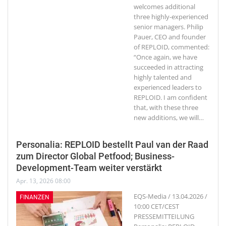
welcomes additional
three highly-experienced
senior managers. Philip
Pauer, CEO and founder
of REPLOID, commented:
“Once again, we have
succeeded in attracting
highly talented and
experienced leaders to
REPLOID. I am confident
that, with these three
new additions, we will
…
Personalia: REPLOID bestellt Paul van der Raad
zum Director Global Petfood; Business-
Development-Team weiter verstärkt
Apr. 13, 2026 08:00
EQS-Media / 13.04.2026 /
FINANZEN
10:00 CET/CEST
PRESSEMITTEILUNG