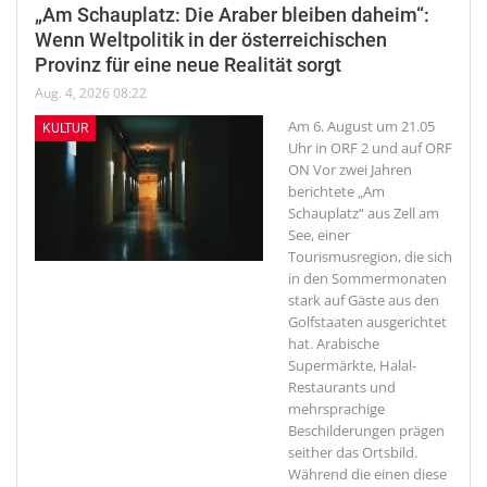
„Am Schauplatz: Die Araber bleiben daheim“:
Wenn Weltpolitik in der österreichischen
Provinz für eine neue Realität sorgt
Aug. 4, 2026 08:22
Am 6. August um 21.05
KULTUR
Uhr in ORF 2 und auf ORF
ON
Vor zwei Jahren
berichtete „Am
Schauplatz“ aus Zell am
See, einer
Tourismusregion, die sich
in den Sommermonaten
stark auf Gäste aus den
Golfstaaten ausgerichtet
hat. Arabische
Supermärkte, Halal-
Restaurants und
mehrsprachige
Beschilderungen prägen
seither das Ortsbild.
Während die einen diese