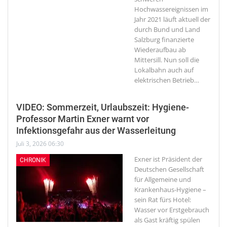
Hochwassereignissen im
Jahr 2021 läuft aktuell der
durch Bund und Land
Salzburg finanzierte
Wiederaufbau ab
Mittersill. Nun soll die
Lokalbahn auch auf
elektrischen Betrieb
…
VIDEO: Sommerzeit, Urlaubszeit: Hygiene-
Professor Martin Exner warnt vor
Infektionsgefahr aus der Wasserleitung
Juli 3, 2026 06:30
Exner ist Präsident der
CHRONIK
Deutschen Gesellschaft
für Allgemeine und
Krankenhaus-Hygiene –
sein Rat fürs Hotel:
Wasser vor Erstgebrauch
als Gast kräftig spülen