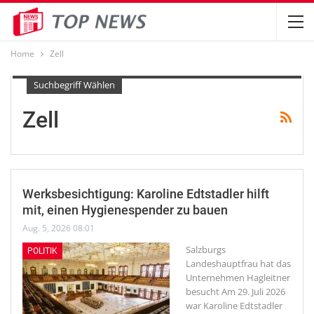
Home
Zell
Suchbegriff Wählen
Zell
Werksbesichtigung: Karoline Edtstadler hilft
mit, einen Hygienespender zu bauen
Aug. 5, 2026 08:01
Salzburgs
POLITIK
Landeshauptfrau hat das
Unternehmen Hagleitner
besucht
Am 29. Juli 2026
war Karoline Edtstadler