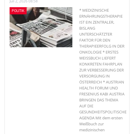
Juli 2, 2026 08:58
* MEDIZINISCHE
POLITIK
ERNÄHRUNGSTHERAPIE
IST EIN ZENTRALER,
BISLANG
UNTERSCHÄTZTER
FAKTOR FÜR DEN
THERAPIEERFOLG IN DER
ONKOLOGIE * ERSTES
WEISSBUCH LIEFERT
KONKRETEN FAHRPLAN
ZUR VERBESSERUNG DER
VERSORGUNG IN
ÖSTERREICH * AUSTRIAN
HEALTH FORUM UND
FRESENIUS KABI AUSTRIA
BRINGEN DAS THEMA
AUF DIE
GESUNDHEITSPOLITISCHE
AGENDA Mit dem ersten
Weißbuch zur
medizinischen