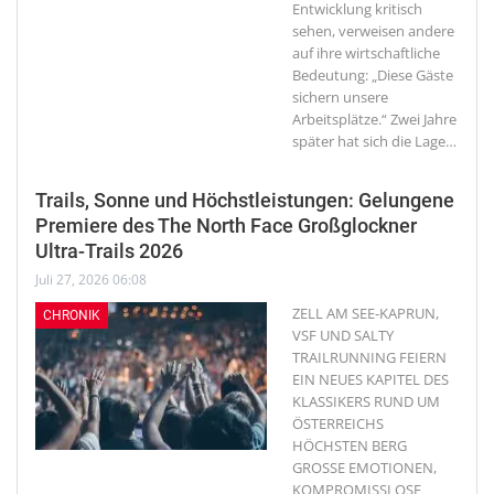
Entwicklung kritisch
sehen, verweisen andere
auf ihre wirtschaftliche
Bedeutung: „Diese Gäste
sichern unsere
Arbeitsplätze.“ Zwei Jahre
später hat sich die Lage
…
Trails, Sonne und Höchstleistungen: Gelungene
Premiere des The North Face Großglockner
Ultra-Trails 2026
Juli 27, 2026 06:08
ZELL AM SEE-KAPRUN,
CHRONIK
VSF UND SALTY
TRAILRUNNING FEIERN
EIN NEUES KAPITEL DES
KLASSIKERS RUND UM
ÖSTERREICHS
HÖCHSTEN BERG
GROSSE EMOTIONEN,
KOMPROMISSLOSE