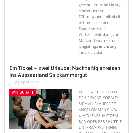
gewinnt Porsche Lifestyle
eine erfahrene
Führungspersönlichkeit
mit umfassender
Expertise in der
Weiterentwicklung von
Marken. Durch seine
langjährige Erfahrung
innerhalb der
…
Ein Ticket – zwei Urlaube: Nachhaltig anreisen
ins Ausseerland Salzkammergut
Juli 23, 2026 10:38
VIELE GÄSTE STELLEN
WIRTSCHAFT
DEN PKW AB, SOBALD
SIE AM URLAUBSORT
ANGEKOMMEN SIND,
UM ZU FUSS, MIT DEM
RAD ODER PER SHUTTLE
UNTERWEGS ZU SEIN.