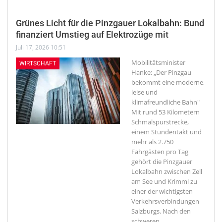
Grünes Licht für die Pinzgauer Lokalbahn: Bund
finanziert Umstieg auf Elektrozüge mit
Juli 17, 2026 10:51
Mobilitätsminister
WIRTSCHAFT
Hanke: „Der Pinzgau
bekommt eine moderne,
leise und
klimafreundliche Bahn"
Mit rund 53 Kilometern
Schmalspurstrecke,
einem Stundentakt und
mehr als 2.750
Fahrgästen pro Tag
gehört die Pinzgauer
Lokalbahn zwischen Zell
am See und Krimml zu
einer der wichtigsten
Verkehrsverbindungen
Salzburgs. Nach den
schweren