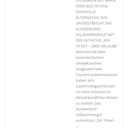
DIE ANREISE MIT BAHN
ODER BUS IST EINE
SINNVOLLE
ALTERNATIVE. DAS
UNTERSTREICHT DAS
AUSSEERLAND
SALZKAMMERGUT MIT
DER INITIATIVE „EIN
TICKET – ZWEI URLAUBE“.
Mehrere mit dem
österreichischen
Umweltzeichen
ausgezeichnete
Tourismusdestinationen
haben sich
zusammengeschlossen,
um eine Initiative für
klimafreundliches Reisen
zu starten. Das
Ausseerland
Salzkammergut
unterstützt „Ein Ticket –
…