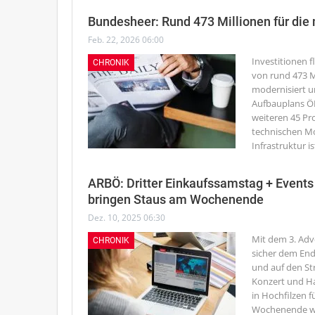
Bundesheer: Rund 473 Millionen für die m
Feb. 22, 2026 06:00
Investitionen f
CHRONIK
von rund 473 Mi
modernisiert un
Aufbauplans ÖB
weiteren 45 Pr
technischen Mo
Infrastruktur i
ARBÖ: Dritter Einkaufssamstag + Events 
bringen Staus am Wochenende
Dez. 10, 2025 06:30
Mit dem 3. Adv
CHRONIK
sicher dem Ende
und auf den Str
Konzert und Ha
in Hochfilzen f
Wochenende wi