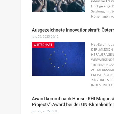
intensive Trai
Hochgebirge. D
Salzburg, mit 
Höhenlagen vo
Ausgezeichnete Innovationskraft: Öster
Jan. 29, 2025 09:12
Net-Zero Indus
WIRTSCHAFT
DER „MISSION
HERAUSRAGEN
WEGWEISENDE
TREIBHAUSGAS
AUFMERKSAMKE
PREISTRÄGER:
29) VORGESTE
INDUSTRIE: F
Award kommt nach Hause: RHI Magnesit
Projects“-Award bei der UN-Klimakonfe
Jan. 29, 2025 09:00