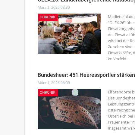
März 2, 2026 08:30
Medieneinlad
CHRONIK
"OLEX.26" üben
Einsatzorganis
der Einsatzstä
wird bei der R
Zu sehen sind
Einsatzkräfte, 
im Vorfeld
…
Bundesheer: 451 Heeressportler stärken
März 1, 2026 06:00
Elf Standorte 
CHRONIK
Das Bundesheer 
Leistungszentr
österreichisch
Österreich bei 
Frauenanteil im
Insgesamt ware