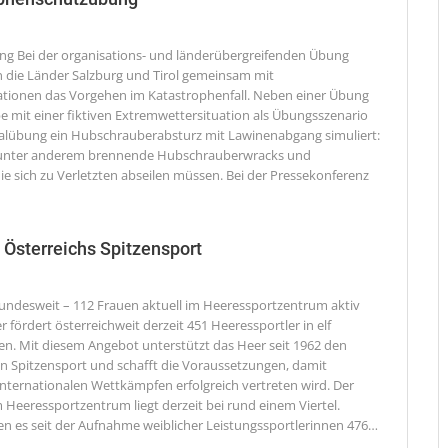
ung
Bei der organisations- und länderübergreifenden Übung
 die Länder Salzburg und Tirol gemeinsam mit
ationen das Vorgehen im Katastrophenfall. Neben einer Übung
be mit einer fiktiven Extremwettersituation als Übungsszenario
ealübung ein Hubschrauberabsturz mit Lawinenabgang simuliert:
 unter anderem brennende Hubschrauberwracks und
die sich zu Verletzten abseilen müssen. Bei der Pressekonferenz
 Österreichs Spitzensport
bundesweit – 112 Frauen aktuell im Heeressportzentrum aktiv
fördert österreichweit derzeit 451 Heeressportler in elf
en. Mit diesem Angebot unterstützt das Heer seit 1962 den
en Spitzensport und schafft die Voraussetzungen, damit
internationalen Wettkämpfen erfolgreich vertreten wird. Der
 Heeressportzentrum liegt derzeit bei rund einem Viertel.
n es seit der Aufnahme weiblicher Leistungssportlerinnen 476
…