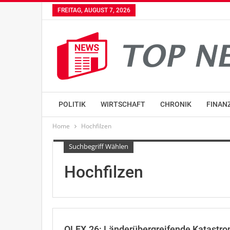
FREITAG, AUGUST 7, 2026
POLITIK
WIRTSCHAFT
CHRONIK
FINAN
Home
Hochfilzen
Suchbegriff Wählen
Hochfilzen
OLEX.26: Länderübergreifende Katastr