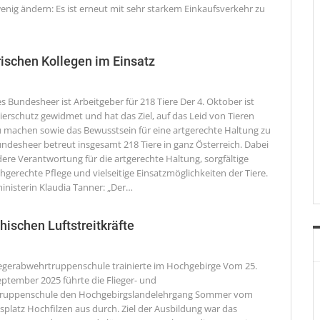
nig ändern: Es ist erneut mit sehr starkem Einkaufsverkehr zu
rischen Kollegen im Einsatz
s Bundesheer ist Arbeitgeber für 218 Tiere
Der 4. Oktober ist
ierschutz gewidmet und hat das Ziel, auf das Leid von Tieren
machen sowie das Bewusstsein für eine artgerechte Haltung zu
undesheer betreut insgesamt 218 Tiere in ganz Österreich. Dabei
ere Verantwortung für die artgerechte Haltung, sorgfältige
hgerechte Pflege und vielseitige Einsatzmöglichkeiten der Tiere.
inisterin Klaudia Tanner: „Der
…
ischen Luftstreitkräfte
liegerabwehrtruppenschule trainierte im Hochgebirge
Vom 25.
eptember 2025 führte die Flieger- und
truppenschule den Hochgebirgslandelehrgang Sommer vom
latz Hochfilzen aus durch. Ziel der Ausbildung war das