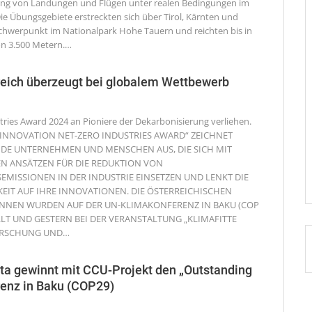
ning von Landungen und Flügen unter realen Bedingungen im
ie Übungsgebiete erstreckten sich über Tirol, Kärnten und
Schwerpunkt im Nationalpark Hohe Tauern und reichten bis in
n 3.500 Metern.
…
reich überzeugt bei globalem Wettbewerb
tries Award 2024 an Pioniere der Dekarbonisierung verliehen.
 INNOVATION NET-ZERO INDUSTRIES AWARD“ ZEICHNET
DE UNTERNEHMEN UND MENSCHEN AUS, DIE SICH MIT
N ANSÄTZEN FÜR DIE REDUKTION VON
EMISSIONEN IN DER INDUSTRIE EINSETZEN UND LENKT DIE
IT AUF IHRE INNOVATIONEN. DIE ÖSTERREICHISCHEN
INNEN WURDEN AUF DER UN-KLIMAKONFERENZ IN BAKU (COP
LLT UND GESTERN BEI DER VERANSTALTUNG „KLIMAFITTE
ORSCHUNG UND
…
a gewinnt mit CCU-Projekt den „Outstanding
renz in Baku (COP29)