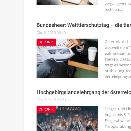
vergangenen we
rechnen.
…
Bundesheer: Welttierschutztag – die tie
Okt. 3, 2025 06:40
Österreichische
CHRONIK
weltweit dem T
aufmerksam zu 
stärken. Das B
trägt es besond
Ausbildung, fac
Verteidigungsm
Hochgebirgslandelehrgang der österreich
Sep. 5, 2025 06:51
Flieger- und F
CHRONIK
August bis 5. S
Fliegerabwehr
Truppenübungsp