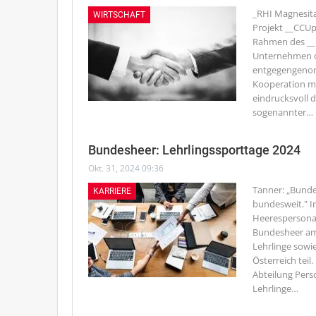
_RHI Magnesita
WIRTSCHAFT
Projekt __CCUp
Rahmen des __N
Unternehmen de
entgegengenom
Kooperation mi
eindrucksvoll 
sogenannter
…
Bundesheer: Lehrlingssporttage 2024
Okt. 31, 2024 09:36
Tanner: „Bunde
KARRIERE
bundesweit."
I
Heerespersonal
Bundesheer am
Lehrlinge sowi
Österreich teil
Abteilung Pers
Lehrlinge
…