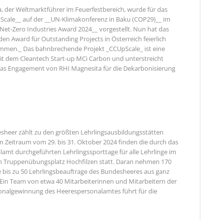
, der Weltmarktführer im Feuerfestbereich, wurde für das
Scale__ auf der __UN-Klimakonferenz in Baku (COP29)__ im
et-Zero Industries Award 2024__ vorgestellt. Nun hat das
n Award für Outstanding Projects in Österreich feierlich
men._ Das bahnbrechende Projekt _CCUpScale_ ist eine
t dem Cleantech Start-up MCi Carbon und unterstreicht
das Engagement von RHI Magnesita für die Dekarbonisierung
sheer zählt zu den größten Lehrlingsausbildungsstätten
m Zeitraum vom 29. bis 31. Oktober 2024 finden die durch das
amt durchgeführten Lehrlingssporttage für alle Lehrlinge im
 Truppenübungsplatz Hochfilzen statt. Daran nehmen 170
e bis zu 50 Lehrlingsbeauftrage des Bundesheeres aus ganz
. Ein Team von etwa 40 Mitarbeiterinnen und Mitarbeitern der
onalgewinnung des Heerespersonalamtes führt für die