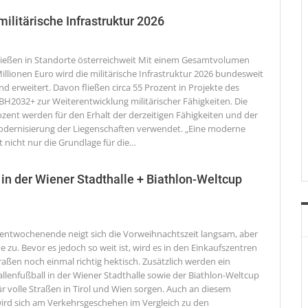
ilitärische Infrastruktur 2026
ließen in Standorte österreichweit
Mit einem Gesamtvolumen
llionen Euro wird die militärische Infrastruktur 2026 bundesweit
d erweitert. Davon fließen circa 55 Prozent in Projekte des
H2032+ zur Weiterentwicklung militärischer Fähigkeiten. Die
ozent werden für den Erhalt der derzeitigen Fähigkeiten und der
dernisierung der Liegenschaften verwendet. „Eine moderne
st nicht nur die Grundlage für die
…
in der Wiener Stadthalle + Biathlon-Weltcup
entwochenende neigt sich die Vorweihnachtszeit langsam, aber
 zu. Bevor es jedoch so weit ist, wird es in den Einkaufszentren
aßen noch einmal richtig hektisch. Zusätzlich werden ein
llenfußball in der Wiener Stadthalle sowie der Biathlon-Weltcup
ür volle Straßen in Tirol und Wien sorgen. Auch an diesem
rd sich am Verkehrsgeschehen im Vergleich zu den